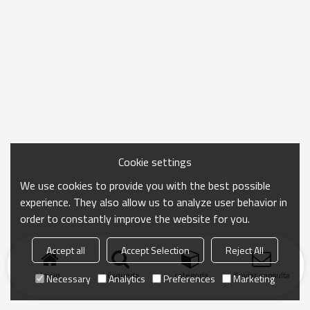
Cookie settings
We use cookies to provide you with the best possible
experience. They also allow us to analyze user behavior in
order to constantly improve the website for you.
Accept all
Accept Selection
Reject All
Inicio
búsqueda
categoría
Enviar consulta
Necessary
Analytics
Preferences
Marketing