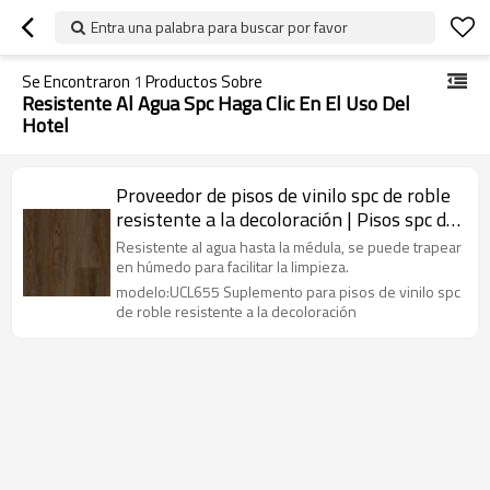
Entra una palabra para buscar por favor
Se Encontraron
1
Productos Sobre
Resistente Al Agua Spc Haga Clic En El Uso Del
Hotel
Proveedor de pisos de vinilo spc de roble
resistente a la decoloración | Pisos spc de
nuevo diseño de 5 mm | Tablón rígido spc
Resistente al agua hasta la médula, se puede trapear
de 7 "x48" para oficina
en húmedo para facilitar la limpieza.
modelo:UCL655 Suplemento para pisos de vinilo spc
de roble resistente a la decoloración