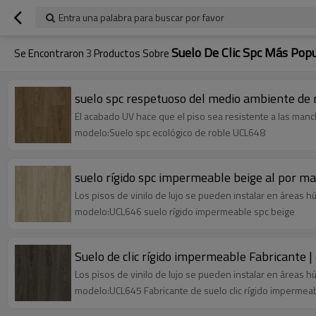
Entra una palabra para buscar por favor
Suelo De Clic Spc Más Pop
Se Encontraron
3
Productos Sobre
suelo spc respetuoso del medio ambiente de ro
El acabado UV hace que el piso sea resistente a las mancha
modelo:Suelo spc ecológico de roble UCL648
suelo rígido spc impermeable beige al por may
Los pisos de vinilo de lujo se pueden instalar en áreas
modelo:UCL646 suelo rígido impermeable spc beige
Suelo de clic rígido impermeable Fabricante | 
Los pisos de vinilo de lujo se pueden instalar en áreas
modelo:UCL645 Fabricante de suelo clic rígido impermea