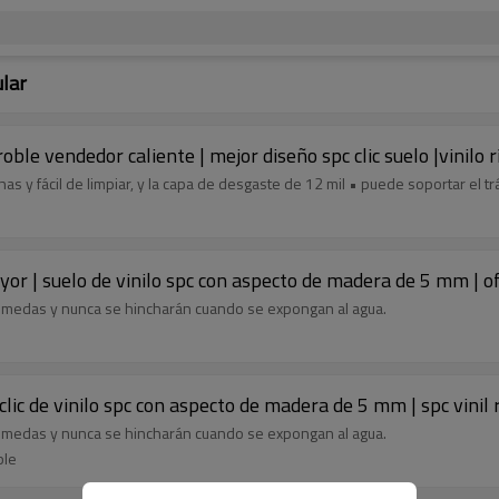
ular
ble vendedor caliente | mejor diseño spc clic suelo |vinilo 
s y fácil de limpiar, y la capa de desgaste de 12 mil • puede soportar el tr
or | suelo de vinilo spc con aspecto de madera de 5 mm | ofi
 húmedas y nunca se hincharán cuando se expongan al agua.
clic de vinilo spc con aspecto de madera de 5 mm | spc vinil 
 húmedas y nunca se hincharán cuando se expongan al agua.
ble