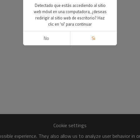
Detectado que estás accediendo al sitio
web móvil en una computadora, ¿deseas
redirigir al sitio web de escritorio? Haz
clic en 'sí' para continuar
No
Si
Cookie settings
sible experience. They also allow us to analyze user behavior in 