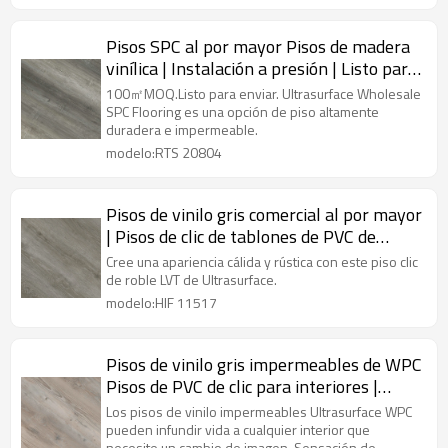
Pisos SPC al por mayor Pisos de madera
vinílica | Instalación a presión | Listo para
enviar | Súper estabilidad IXPE Underpad
100㎡MOQ.Listo para enviar. Ultrasurface Wholesale
minimiza el sonido RTS 20804
SPC Flooring es una opción de piso altamente
duradera e impermeable.
modelo:RTS 20804
Pisos de vinilo gris comercial al por mayor
| Pisos de clic de tablones de PVC de
madera de vinilo | Diseños de pisos de
Cree una apariencia cálida y rústica con este piso clic
vinilo con apariencia de madera
de roble LVT de Ultrasurface.
resistente a las manchas HIF 11517
modelo:HIF 11517
Pisos de vinilo gris impermeables de WPC
Pisos de PVC de clic para interiores |
Núcleo de plástico de madera que
Los pisos de vinilo impermeables Ultrasurface WPC
absorbe el sonido UCL 8060
pueden infundir vida a cualquier interior que
necesite un cambio de imagen. Sensación de