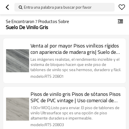
Entra una palabra para buscar por favor
Se Encontraron
7
Productos Sobre
Suelo De Vinilo Gris
Venta al por mayor Pisos vinílicos rígidos
con apariencia de madera gris| Suelo de
tablones de PVC Resistente a los
Las imágenes realistas, el rendimiento increíble y el
arañazos A prueba de fuego Absorción de
sistema de bloqueo hacen que este piso de
tablones de vinilo spc sea hermoso, duradero y fácil.
sonido | 7.2''x48'' 4.0/0.3 IXPE Underpad
modelo:RTS 20801
Los más vendidos RTS 20801
Pisos de vinilo gris Pisos de sótanos Pisos
SPC de PVC vintage | Uso comercial de
núcleo rígido | Durable Instalación rápida
100㎡MOQ.Listo para enviar. El piso de tablones de
Los más vendidos RTS 20803
vinilo Ultrasurface spc es una opción de piso
altamente duradera e impermeable.
modelo:RTS 20803