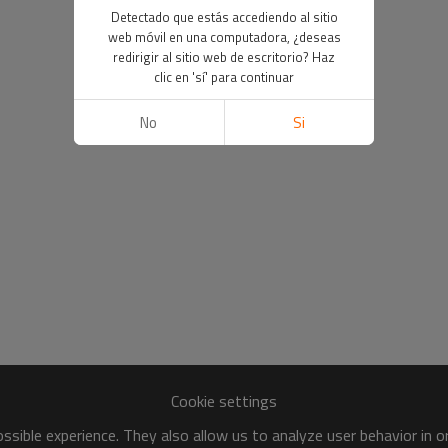
Detectado que estás accediendo al sitio
web móvil en una computadora, ¿deseas
redirigir al sitio web de escritorio? Haz
clic en 'sí' para continuar
No
Si
Cookie settings
sible experience. They also allow us to analyze user behavior in 