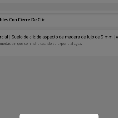
les Con Cierre De Clic
ial | Suelo de clic de aspecto de madera de lujo de 5 mm | 
húmedas sin que se hinche cuando se expone al agua.