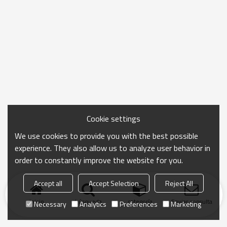
Cookie settings
We use cookies to provide you with the best possible
experience. They also allow us to analyze user behavior in
order to constantly improve the website for you.
Accept all
Accept Selection
Reject All
Inicio
búsqueda
categoría
Enviar consulta
Necessary
Analytics
Preferences
Marketing