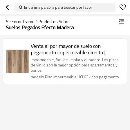
Entra una palabra para buscar por favor
Se Encontraron
1
Productos Sobre
Suelos Pegados Efecto Madera
Venta al por mayor de suelo con
pegamento impermeable directo |
Pegamento de vinilo beige de 2 mm |
Impermeable, fácil de limpiar y duradero. Los pisos
Baldosa de plástico para baño
de vinilo son la mejor opción para apartamentos y
baños.
modelo:Piso impermeable UCL637 con pegamento