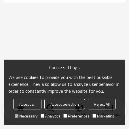
Cookie settings
We use cookies to provide you with the best possible
experience. They also allow us to analyze user behavior in
order to constantly improve the website for you.
Accept all
Accept Selection
Reject All
Inicio
búsqueda
categoría
Enviar consulta
Necessary
Analytics
Preferences
Marketing