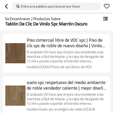
Entra una palabra para buscar por favor
Se Encontraron
2
Productos Sobre
Tablón De Clic De Vinilo Spc Marrón Oscuro
Piso comercial libre de VOC spc | Piso de
clic spc de roble de nuevo diseño | Vinilo
rígido spc de 7 "x48" para uso doméstico
El acabado UV hace que el piso sea resistente a las
manchas y fácil de limpiar, y la capa de desgaste de
12 mil • puede soportar el tránsito intenso.
modelo:UCL649 Pisos de spc libres de VOC
suelo spc respetuoso del medio ambiente
de roble vendedor caliente | mejor diseño
spc clic suelo |vinilo rígido spc para uso
El acabado UV hace que el piso sea resistente a las
doméstico
manchas y fácil de limpiar, y la capa de desgaste de
12 mil • puede soportar el tránsito intenso.
modelo:Suelo spc ecológico de roble UCL648