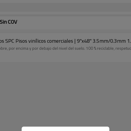
 Sin COV
idos SPC Pisos vinílicos comerciales | 9''x48'' 3.5mm/0.3m
sobre, por encima y por debajo del nivel del suelo. 100 % reciclable, respet