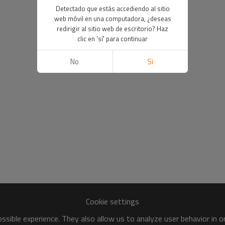
Detectado que estás accediendo al sitio
web móvil en una computadora, ¿deseas
redirigir al sitio web de escritorio? Haz
clic en 'sí' para continuar
No
Si
Cookie settings
sible experience. They also allow us to analyze user behavior in 