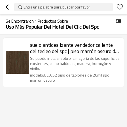
Entra una palabra para buscar por favor
Se Encontraron
1
Productos Sobre
Uso Más Popular Del Hotel Del Clic Del Spc
suelo antideslizante vendedor caliente
del tecleo del spc | piso marrón oscuro del
tablón del spc 20mil | vinilo rígido spc
Se puede instalar sobre la mayoría de las superficies
para uso doméstico
existentes, como baldosas, madera, hormigón y
vinilo.
modelo:UCL652 piso de tablones de 20mil spc
marrón oscuro