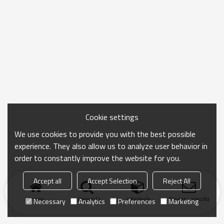
Cookie settings
We use cookies to provide you with the best possible
experience. They also allow us to analyze user behavior in
order to constantly improve the website for you.
Accept all
Accept Selection
Reject All
Inicio
búsqueda
categoría
Enviar consulta
Necessary
Analytics
Preferences
Marketing