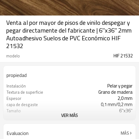
Venta al por mayor de pisos de vinilo despegar y
pegar directamente del fabricante | 6''x36'' 2mm
Autoadhesivo Suelos de PVC Económico HIF
21532
HIF 21532
modelo
propiedad
Pelar y pegar
Instalación
Grano de madera
Textura de superficie
2,0 mm
Espesor
0,1 mm/0,2 mm
capa de desgaste
6''x36''
Tamaño
VER MÁS
24
Piezas/Cartón
Resistente al agua
Características
Libre
Formaldehído
Evaluacion
MÁS