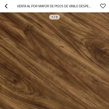
VENTA AL POR MAYOR DE PISOS DE VINILO DESPEGAR Y PEGAR DIRECTAMENTE DEL FABRICANTE | 6''X36'' 2MM AUTOADHESIVO SUELOS DE PVC ECONÓMICO HIF 21532
1
/
5