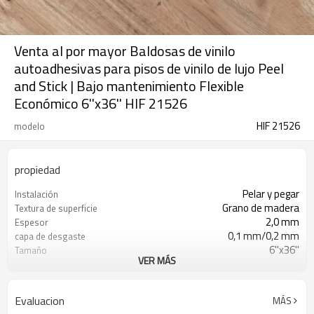
Venta al por mayor Baldosas de vinilo
autoadhesivas para pisos de vinilo de lujo Peel
and Stick | Bajo mantenimiento Flexible
Económico 6''x36'' HIF 21526
HIF 21526
modelo
propiedad
Pelar y pegar
Instalación
Grano de madera
Textura de superficie
2,0 mm
Espesor
0,1 mm/0,2 mm
capa de desgaste
6''x36''
Tamaño
VER MÁS
24
Piezas/Cartón
Resistente al agua
Características
Libre
Formaldehído
Evaluacion
MÁS