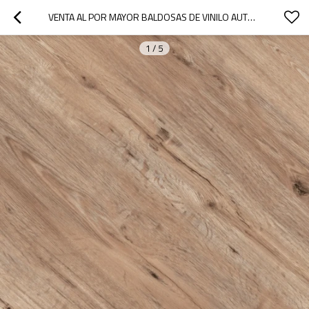
VENTA AL POR MAYOR BALDOSAS DE VINILO AUTOADHESIVAS PARA PISOS DE VINILO DE LUJO PEEL AND STICK | BAJO MANTENIMIENTO FLEXIBLE ECONÓMICO 6''X36'' HIF 21526
1
/
5