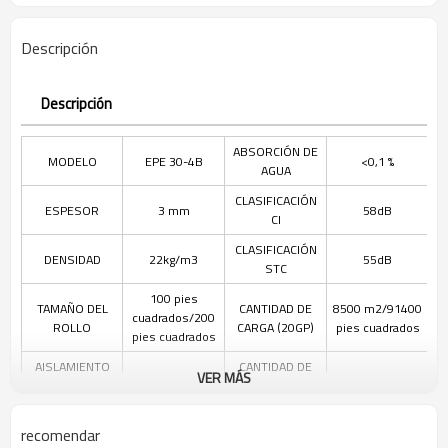
Descripción
Descripción
ABSORCIÓN DE
MODELO
EPE 30-4B
<0,1 %
AGUA
CLASIFICACIÓN
ESPESOR
3 mm
58dB
CI
CLASIFICACIÓN
DENSIDAD
22kg/m3
55dB
STC
100 pies
TAMAÑO DEL
CANTIDAD DE
8500 m2/91400
cuadrados/200
ROLLO
CARGA (20GP)
pies cuadrados
pies cuadrados
AISLAMIENTO
CANTIDAD DE
0.3w/ mk
19500sqm/210000sq
VER MÁS
TÉRMICO
CARGA (40HC)
recomendar
Beneficios