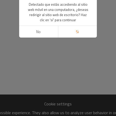
Detectado que estás accediendo al sitio
web móvil en una computadora, ¿deseas
redirigir al sitio web de escritorio? Haz
clic en 'sí' para continuar
No
Si
Cookie settings
sible experience. They also allow us to analyze user behavior in 