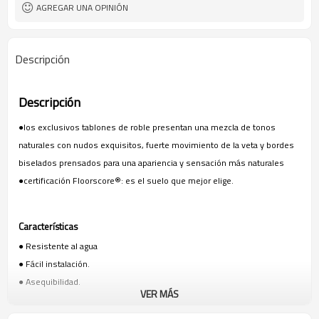
20 mil (0,5 mm)
capa de desgaste
AGREGAR UNA OPINIÓN
IXPE de 1,5 mm (0,039")
almohadilla
Descripción
Descripción
●los exclusivos tablones de roble presentan una mezcla de tonos
naturales con nudos exquisitos, fuerte movimiento de la veta y bordes
biselados prensados para una apariencia y sensación más naturales
●certificación Floorscore®: es el suelo que mejor elige.
Características
●
Resistente al agua
●
Fácil instalación.
●
Asequibilidad.
VER MÁS
●
Estilo.
●
Comodidad.