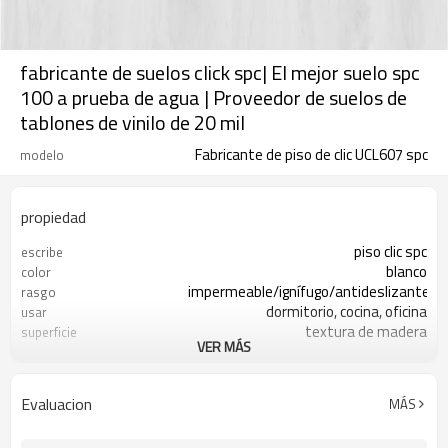
fabricante de suelos click spc| El mejor suelo spc
100 a prueba de agua | Proveedor de suelos de
tablones de vinilo de 20 mil
Fabricante de piso de clic UCL607 spc
modelo
propiedad
piso clic spc
escribe
blanco
color
impermeable/ignífugo/antideslizante
rasgo
dormitorio, cocina, oficina
usar
textura de madera
superficie
VER MÁS
4 mm/5 mm
espesor
0,3 mm/0,5 mm
desgaste
7"x48"
Talla
Evaluacion
MÁS
haga clic en el sistema de bloqueo
Instalar en pc
CE/ISO9001/Puntuación de piso
certificados