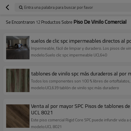
Entra una palabra para buscar por favor
Piso De Vinilo Comercial
Se Encontraron
12
Productos Sobre
suelos de clic spc impermeables directos al p
Impermeable, fácil de limpiar y duradero. Los pisos de vi
modelo:Suelo clic spc impermeable UCL640
tablones de vinilo spc más duraderos al por ma
Todos los componentes son 100 % libres de ortoftalatos, 
modelo:UCL639 tablón de vinilo spc más duradero
Venta al por mayor SPC Pisos de tablones de 
UCL 8021
Este piso comercial Rigid Core SPC puede infundir vida a
modelo:UCL 8021