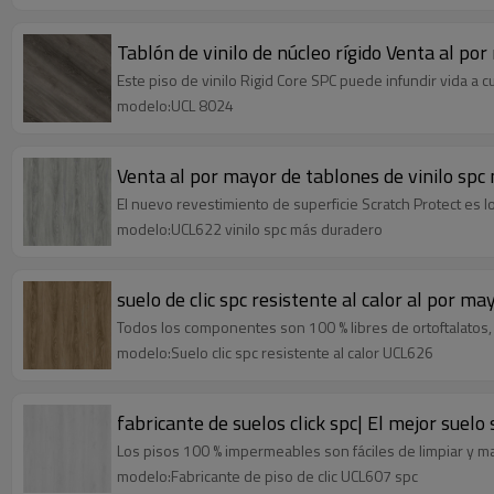
Tablón de vinilo de núcleo rígido Venta al po
Este piso de vinilo Rigid Core SPC puede infundir vida a 
modelo:UCL 8024
Venta al por mayor de tablones de vinilo spc 
El nuevo revestimiento de superficie Scratch Protect es l
modelo:UCL622 vinilo spc más duradero
suelo de clic spc resistente al calor al por m
Todos los componentes son 100 % libres de ortoftalatos, 
modelo:Suelo clic spc resistente al calor UCL626
fabricante de suelos click spc| El mejor suel
Los pisos 100 % impermeables son fáciles de limpiar y ma
modelo:Fabricante de piso de clic UCL607 spc