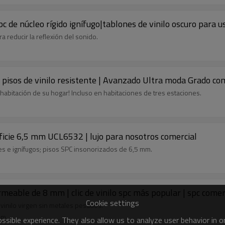
c de núcleo rígido ignífugo|tablones de vinilo oscuro para 
 reducir la reflexión del sonido.
de pisos de vinilo resistente | Avanzado Ultra moda Grado 
r habitación de su hogar! Incluso en habitaciones de tres estaciones.
erficie 6,5 mm UCL6532 | lujo para nosotros comercial
s e ignífugos; pisos SPC insonorizados de 6,5 mm.
meable de 8 mm | clic de vinilo spc más popular | spc comer
Cookie settings
vinilo virgen sin metales pesados.
mm
sible experience. They also allow us to analyze user behavior in 