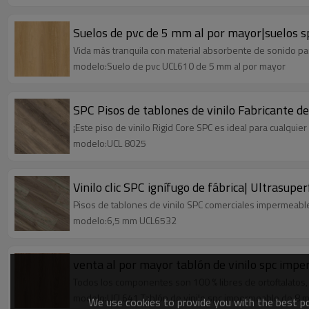
Suelos de pvc de 5 mm al por mayor|suelos sp
Vida más tranquila con material absorbente de sonido para
modelo:Suelo de pvc UCL610 de 5 mm al por mayor
SPC Pisos de tablones de vinilo Fabricante 
¡Este piso de vinilo Rigid Core SPC es ideal para cualquie
modelo:UCL 8025
Vinilo clic SPC ignífugo de fábrica| Ultrasup
Pisos de tablones de vinilo SPC comerciales impermeable
modelo:6,5 mm UCL6532
venta al por mayor tablón de vinilo spc imper
Todos los componentes son 100 % libres de ortoftalatos, 
modelo:UCL641 Tablón de vinilo spc impermeable de 8 
We use cookies to provide you with the best pos