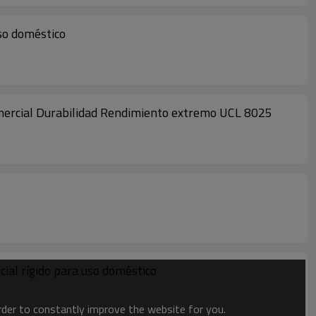
uso doméstico
comercial Durabilidad Rendimiento extremo UCL 8025
cial rígido para uso doméstico
order to constantly improve the website for you.