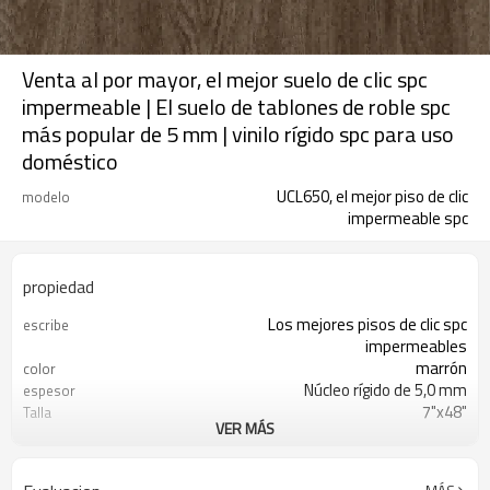
Venta al por mayor, el mejor suelo de clic spc
impermeable | El suelo de tablones de roble spc
más popular de 5 mm | vinilo rígido spc para uso
doméstico
UCL650, el mejor piso de clic
modelo
impermeable spc
propiedad
Los mejores pisos de clic spc
escribe
impermeables
marrón
color
Núcleo rígido de 5,0 mm
espesor
7"x48"
Talla
VER MÁS
IXPE de 1,5 mm (0,039")
almohadilla
20 mil (0,5 mm)
capa de desgaste
comercial ligero y residencial
usar