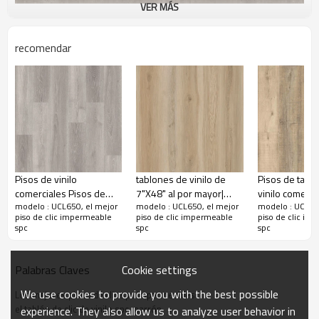
VER MÁS
recomendar
Pisos de vinilo
tablones de vinilo de
Pisos de tabl
comerciales Pisos de
7"X48" al por mayor|
vinilo comerci
modelo : UCL650, el mejor
modelo : UCL650, el mejor
modelo : UCL65
tablones de vinilo
Ultrasuperficie
de madera de 
piso de clic impermeable
piso de clic impermeable
piso de clic im
desplegables SPC | Estilo
resistente al calor
lujo | Núcleo s
spc
spc
spc
sensato Diseño
UCL10479| tablón de
suela a prueb
innovador Costo
vinilo de lujo
antideslizante
asequible UCL 8022
a los arañazo
Cookie settings
Palabras Claves
We use cookies to provide you with the best possible
Los mejores pisos de clic spc impermeables
el tablón de clic de vinilo spc marrón
experience. They also allow us to analyze user behavior in