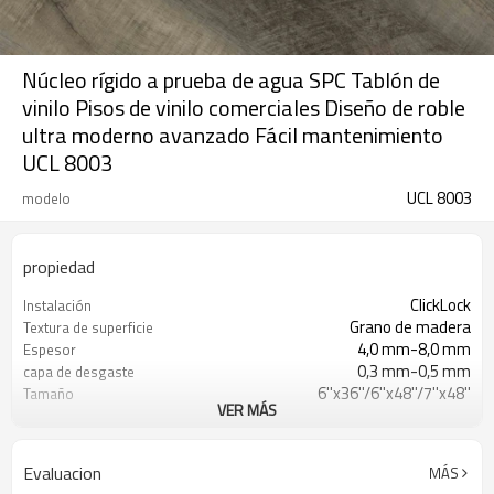
Núcleo rígido a prueba de agua SPC Tablón de
vinilo Pisos de vinilo comerciales Diseño de roble
ultra moderno avanzado Fácil mantenimiento
UCL 8003
UCL 8003
modelo
propiedad
ClickLock
Instalación
Grano de madera
Textura de superficie
4,0 mm-8,0 mm
Espesor
0,3 mm-0,5 mm
capa de desgaste
6''x36''/6''x48''/7''x48''
Tamaño
VER MÁS
(Personalizable)
EVA/IXPE
UnderPad
Impermeable/antideslizante/ignífugo/r
Características
Evaluacion
MÁS
a los arañazos