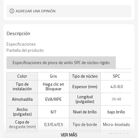
Libre
Formaldehído
AGREGAR UNA OPINIÓN
Descripción
Especificaciones
Pantalla del producto
Especificaciones de pisos de vinilo SPC de núcleo rígido
Color
Gris
Tipo de núcleo
SPC
Tipo de
Haga clic en
Espesor (mm)
4.0-8.0
instalación
Bloquear
Longitud
Almohadilla
EVA/IXPE
36/48
(pulgadas)
Ancho
6/7
Nivel de brillo
bajo brillo
(pulgadas)
Capa de
0,3/0,4/0,5
Tipo de borde
Micro-biselado
desgaste (mm)
VER MÁS
CE/SGS/IAC-
Detalle de
Grano de