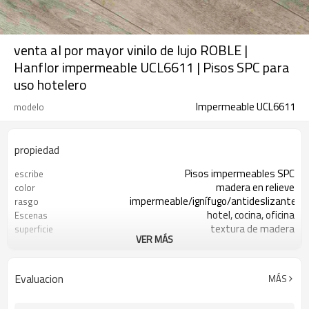
venta al por mayor vinilo de lujo ROBLE |
Hanflor impermeable UCL6611 | Pisos SPC para
uso hotelero
Impermeable UCL6611
modelo
propiedad
Pisos impermeables SPC
escribe
madera en relieve
color
impermeable/ignífugo/antideslizante
rasgo
hotel, cocina, oficina
Escenas
textura de madera
superficie
VER MÁS
4 mm/5 mm
espesor
7"x48"
Talla
0,3 mm/0,5 mm
desgaste
Evaluacion
MÁS
CE/ISO9001/Puntuación de piso
certificados