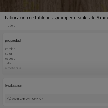
Fabricación de tablones spc impermeables de 5 mm | 
modelo
propiedad
escribe
color
espesor
Talla
almohadilla
capa de desgaste
usar
garantía limitada
Evaluacion
rasgo
Instalar en pc
certificados
AGREGAR UNA OPINIÓN
modelo