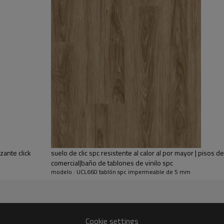
zante click
suelo de clic spc resistente al calor al por mayor | pisos 
comercial|baño de tablones de vinilo spc
modelo : UCL660 tablón spc impermeable de 5 mm
les con nudos exquisitos, fuerte movimiento de la veta y bordes biselados pr
Cookie settings