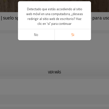
Detectado que estás accediendo al sitio
web móvil en una computadora, ¿deseas
suelo spc de diseño popular | piso spc de lujo para us
redirigir al sitio web de escritorio? Haz
clic en 'sí' para continuar
No
Si
VER MÁS