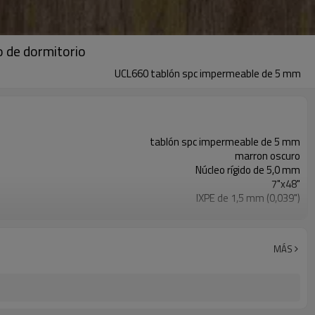
o de dormitorio
UCL660 tablón spc impermeable de 5 mm
tablón spc impermeable de 5 mm
marron oscuro
Núcleo rígido de 5,0 mm
7"x48"
IXPE de 1,5 mm (0,039")
20 mil (0,5 mm)
comercial ligero y residencial
comercial ligero-15 años residencial - de por vida
MÁS
impermeable/ignífugo/antideslizante
haga clic en el sistema de bloqueo
CE/ISO9001/Puntuación de piso
UCL660