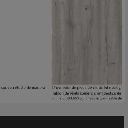
de spc con efecto de madera
Proveedor de pisos de clic de lvt ecológic
Tablón de vinilo comercial antideslizante
modelo : UCL660 tablón spc impermeable de 5
ensados para una apariencia y sensación más naturales