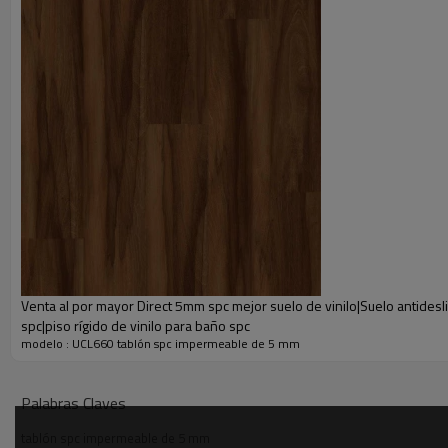
Venta al por mayor Direct 5mm spc mejor suelo de vinilo|Suelo antidesli
spc|piso rígido de vinilo para baño spc
modelo : UCL660 tablón spc impermeable de 5 mm
Descripción
●los exclusivos tablones de roble presentan una mezcla de tonos natura
Palabras Claves
●certificación Floorscore®: es el suelo que mejor elige.
tablón spc impermeable de 5 mm