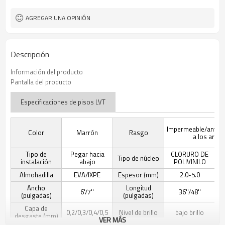
Libre
Formaldehído
AGREGAR UNA OPINIÓN
Descripción
Información del producto
Pantalla del producto
Especificaciones de pisos LVT
Impermeable/antides
Color
Marrón
Rasgo
a los arañ
Tipo de
Pegar hacia
CLORURO DE
Tipo de núcleo
instalación
abajo
POLIVINILO
Almohadilla
EVA/IXPE
Espesor (mm)
2.0-5.0
Ancho
Longitud
6'/7''
36''/48''
(pulgadas)
(pulgadas)
Capa de
0,2/0,3/0,4/0,5
Nivel de brillo
bajo brillo
desgaste (mm)
VER MÁS