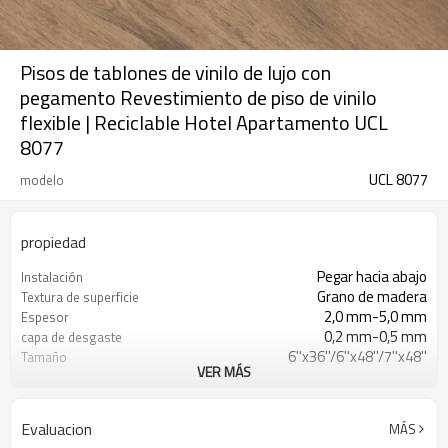
Pisos de tablones de vinilo de lujo con
pegamento Revestimiento de piso de vinilo
flexible | Reciclable Hotel Apartamento UCL
8077
UCL 8077
modelo
propiedad
Pegar hacia abajo
Instalación
Grano de madera
Textura de superficie
2,0 mm-5,0 mm
Espesor
0,2 mm-0,5 mm
capa de desgaste
6''x36''/6''x48''/7''x48''
Tamaño
VER MÁS
(Personalizable)
EVA/IXPE
UnderPad
Impermeable/antideslizante/ignífugo/r
Características
Evaluacion
MÁS
a los arañazos