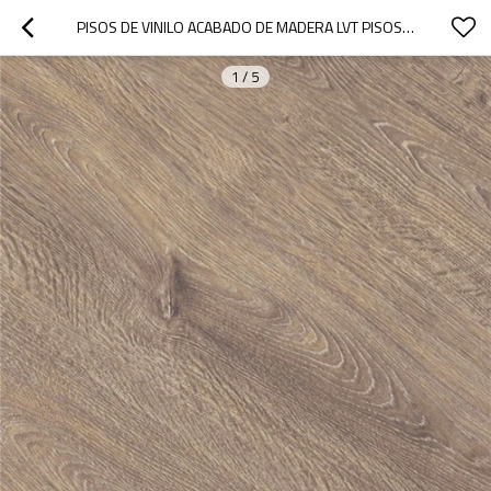
PISOS DE VINILO ACABADO DE MADERA LVT PISOS DE CLIC FABRICANTE DE PISOS DE TABLONES DE PVC | 7''X48'' 5,0 MM/0,5 MM 100 % RESISTENTE AL AGUA HDF 9122
1
/
5