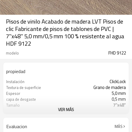
Pisos de vinilo Acabado de madera LVT Pisos de
clic Fabricante de pisos de tablones de PVC |
7''x48'' 5,0 mm/0,5 mm 100 % resistente al agua
HDF 9122
FHD 9122
modelo
propiedad
ClickLock
Instalación
Grano de madera
Textura de superficie
5,0 mm
Espesor
0,5 mm
capa de desgaste
7''x48''
Tamaño
VER MÁS
Espalda seca
UnderPad
Impermeable
Características
Libre
Formaldehído
Evaluacion
MÁS
3000㎡
MOQ