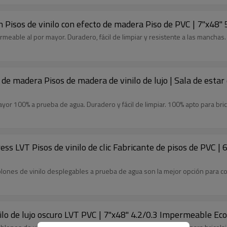
 en Pisos de vinilo con efecto de madera Piso de PVC | 7''x
meable al por mayor. Duradero, fácil de limpiar y resistente a las manchas.
o de madera Pisos de madera de vinilo de lujo | Sala de esta
ayor 100% a prueba de agua. Duradero y fácil de limpiar. 100% apto para bric
s LVT Pisos de vinilo de clic Fabricante de pisos de PVC | 6''
ablones de vinilo desplegables a prueba de agua son la mejor opción para c
nilo de lujo oscuro LVT PVC | 7''x48'' 4.2/0.3 Impermeable E