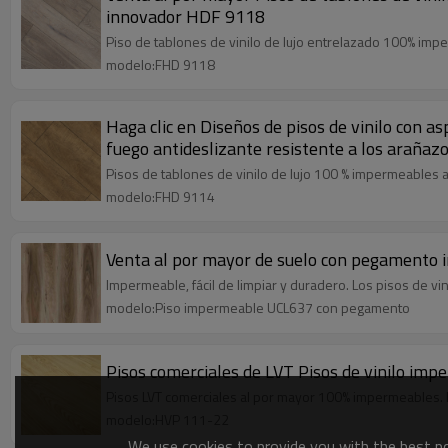
innovador HDF 9118
Piso de tablones de vinilo de lujo entrelazado 100% imper
modelo:FHD 9118
Haga clic en Diseños de pisos de vinilo con a
fuego antideslizante resistente a los araña
Pisos de tablones de vinilo de lujo 100 % impermeables al 
modelo:FHD 9114
Venta al por mayor de suelo con pegamento i
Impermeable, fácil de limpiar y duradero. Los pisos de v
modelo:Piso impermeable UCL637 con pegamento
Pisos comerciales de LVT Pisos de vinilo i
Pisos LVT comerciales al por mayor 100% impermeables. Du
modelo:HVP 111-22
We use cookies to provide you with the best pos