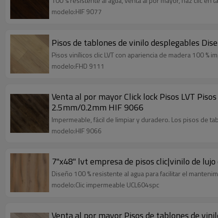
100 % resistente al agua, venta al por mayor, haz clic en ta
modelo:HIF 9077
Pisos de tablones de vinilo desplegables Dise
Pisos vinílicos clic LVT con apariencia de madera 100 % im
modelo:FHD 9111
Venta al por mayor Click lock Pisos LVT Pisos
2.5mm/0.2mm HIF 9066
Impermeable, fácil de limpiar y duradero. Los pisos de t
modelo:HIF 9066
7"x48" lvt empresa de pisos clic|vinilo de luj
Diseño 100 % resistente al agua para facilitar el manteni
modelo:Clic impermeable UCL604spc
Venta al por mayor Pisos de tablones de vinil