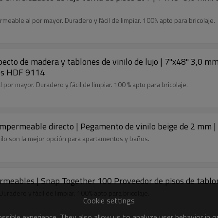
meable al por mayor. Duradero y fácil de limpiar. 100% apto para bricolaje.
specto de madera y tablones de vinilo de lujo | 7''x48'' 3,0
zos HDF 9114
por mayor. Duradero y fácil de limpiar. 100 % apto para bricolaje.
mpermeable directo | Pegamento de vinilo beige de 2 mm | 
inilo son la mejor opción para apartamentos y baños.
mpermeables | Snap Together 100 Proveedor de pisos de ta
radero y fácil de limpiar. 100% apto para bricolaje.
Cookie settings
sible experience. They also allow us to analyze user behavior in 