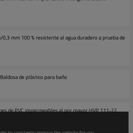
 mm/0,3 mm 100 % resistente al agua duradero a prueba de
Baldosa de plástico para baño
blones de PVC impermeables al por mayor HVP 111-22
order to constantly improve the website for you.