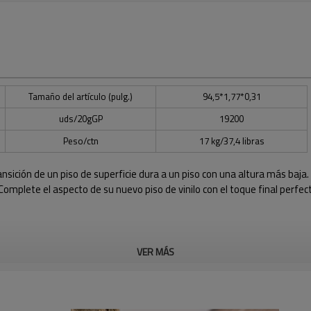
Tamaño del artículo (pulg.)
94,5*1,77*0,31
uds/20gGP
19200
Peso/ctn
17 kg/37,4 libras
transición de un piso de superficie dura a un piso con una altura más ba
¡Complete el aspecto de su nuevo piso de vinilo con el toque final perfec
VER MÁS
n impecable