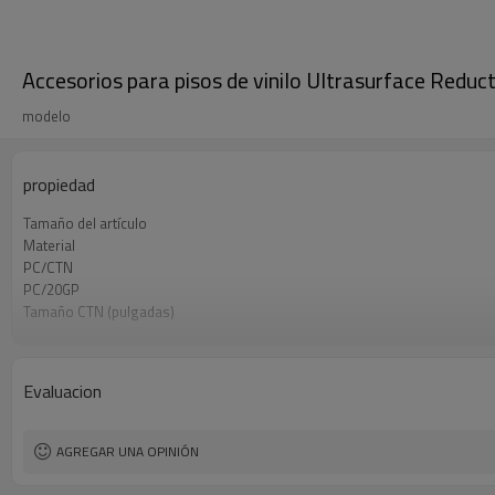
Accesorios para pisos de vinilo Ultrasurface Reduct
modelo
propiedad
Tamaño del artículo
Material
PC/CTN
PC/20GP
Tamaño CTN (pulgadas)
Peso/caja
Evaluacion
AGREGAR UNA OPINIÓN