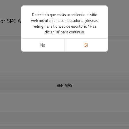
Detectado que estás accediendo al sitio
or SPC A 94.5in.x1.77in.x0.31in.
web móvil en una computadora, ¿deseas
redirigir al sitio web de escritorio? Haz
clic en 'sí' para continuar
No
Si
VER MÁS