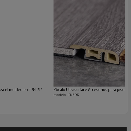
ea el moldeo en T 94.5 *
Zócalo Ultrasurface Accesorios para pisos de
modelo : FNSRD