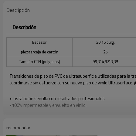
Descripción
Descripción
Espesor
≥0,16 pulg.
piezas/caja de cartón
25
Tamaño CTN (pulgadas)
95,3*4,92*3,35
Transiciones de piso de PVC de ultrasuperficie utilizadas para la 
coordinarse sin esfuerzo con su nuevo piso de vinilo Ultrasurface. 
• Instalación sencilla con resultados profesionales
•
100% impermeable y envuelto en vinilo.
•
Hecho para una belleza duradera y durabilidad.
•
Corte fácilmente para un acabado personalizado y una transició
•
Se instala fácilmente con adhesivo o cinta moldeadora
recomendar