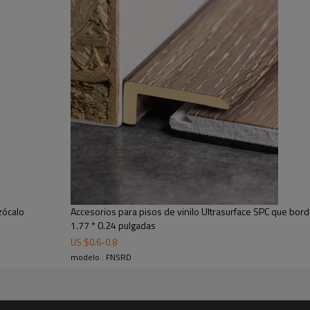
Monitor
zócalo
Accesorios para pisos de vinilo Ultrasurface SPC que bord
1.77 * 0.24 pulgadas
US $
0.6
-
0.8
modelo : FNSRD