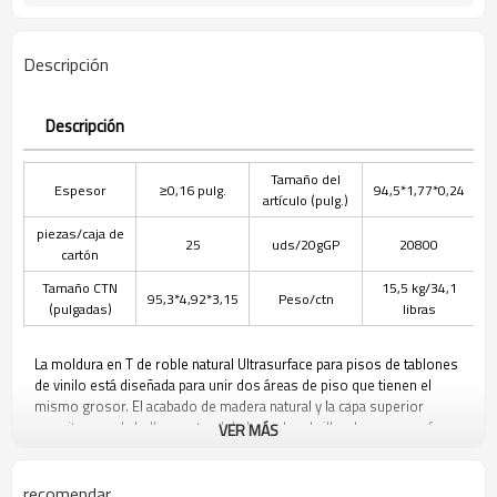
Descripción
Descripción
Tamaño del
Espesor
≥0,16 pulg.
94,5*1,77*0,24
artículo (pulg.)
piezas/caja de
25
uds/20gGP
20800
cartón
Tamaño CTN
15,5 kg/34,1
95,3*4,92*3,15
Peso/ctn
(pulgadas)
libras
La moldura en T de roble natural Ultrasurface para pisos de tablones
de vinilo está diseñada para unir dos áreas de piso que tienen el
mismo grosor. El acabado de madera natural y la capa superior
permiten que la belleza natural de la madera brille a la vez que ofrece
VER MÁS
un color intenso que combina con el piso de vinilo de madera.
recomendar