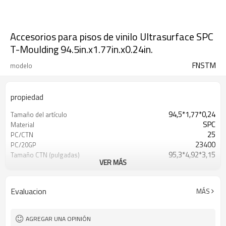
Accesorios para pisos de vinilo Ultrasurface SPC
T-Moulding 94.5in.x1.77in.x0.24in.
FNSTM
modelo
propiedad
94,5*1,77*0,24
Tamaño del artículo
SPC
Material
25
PC/CTN
23400
PC/20GP
95,3*4,92*3,15
Tamaño CTN (pulgadas)
VER MÁS
15,5 kg
Peso/caja
Evaluacion
MÁS
AGREGAR UNA OPINIÓN