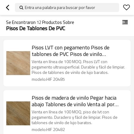
Entra una palabra para buscar por favor
Se Encontraron
12
Productos Sobre
Pisos De Tablones De PVC
Pisos LVT con pegamento Pisos de
tablones de PVC Pisos de vinilo
Directamente del fabricante | Dormitorio
Venta en línea de 100 MOQ. Pisos LVT con
impermeable Sala de estar Pisos para
pegamento ultrasuperficial. Durable y fácil de limpiar.
Pisos de tablones de vinilo de lujo baratos.
niños HIF 20485
modelo:HIF 20485
Pisos de madera de vinilo Pegar hacia
abajo Tablones de vinilo Venta al por
mayor Pisos de tablones de PVC | Casa de
Venta en línea de 100 MOQ, piso de lvt con
apartamentos residencial asequible
pegamento. Duradero y fácil de limpiar. Pisos de
tablones de vinilo de lujo baratos.
resistente a la decoloración HIF 20482
modelo:HIF 20482