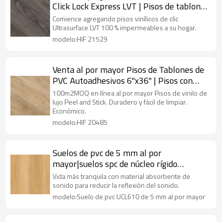
Click Lock Express LVT | Pisos de tablones
de PVC al por mayor Reciclable Fácil de
Comience agregando pisos vinílicos de clic
limpiar Instalación de bricolaje HIF
Ultrasurface LVT 100 % impermeables a su hogar.
21529
modelo:HIF 21529
Venta al por mayor Pisos de Tablones de
PVC Autoadhesivos 6''x36'' | Pisos con
aspecto de madera de 2 mm Directo del
100m2MOQ en línea al por mayor Pisos de vinilo de
fabricante Costo asequible HIF 20485
lujo Peel and Stick. Duradero y fácil de limpiar.
Económico.
modelo:HIF 20485
Suelos de pvc de 5 mm al por
mayor|suelos spc de núcleo rígido
ignífugo|tablones de vinilo oscuro para
Vida más tranquila con material absorbente de
uso doméstico
sonido para reducir la reflexión del sonido.
modelo:Suelo de pvc UCL610 de 5 mm al por mayor