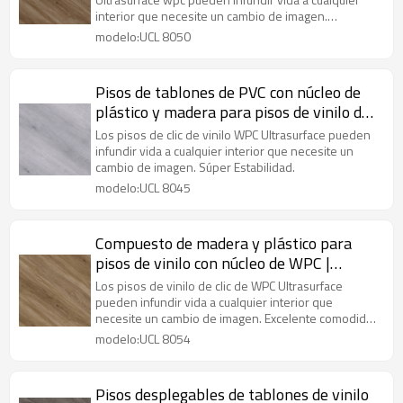
Dormitorio Cocina Residencial Comercial
interior que necesite un cambio de imagen.
UCL 8050
Comodidad bajo los pies.
modelo:UCL 8050
Pisos de tablones de PVC con núcleo de
plástico y madera para pisos de vinilo de
WPC | Clásico absorbente de sonido fácil
Los pisos de clic de vinilo WPC Ultrasurface pueden
de limpiar | Oficina Sala de estar Casa
infundir vida a cualquier interior que necesite un
cambio de imagen. Súper Estabilidad.
modelo:UCL 8045
Compuesto de madera y plástico para
pisos de vinilo con núcleo de WPC |
Fabricante de pisos Pisos de tablones de
Los pisos de vinilo de clic de WPC Ultrasurface
PVC al por mayor | Impermeable para
pueden infundir vida a cualquier interior que
necesite un cambio de imagen. Excelente comodidad
niños
para los pies
modelo:UCL 8054
Pisos desplegables de tablones de vinilo