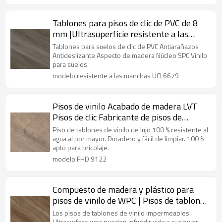
Tablones para pisos de clic de PVC de 8
mm |Ultrasuperficie resistente a las
manchas UCL6679|Vinilo SPC de núcleo
Tablones para suelos de clic de PVC Antiarañazos
rígido
Antideslizante Aspecto de madera Núcleo SPC Vinilo
para suelos
modelo:resistente a las manchas UCL6679
Pisos de vinilo Acabado de madera LVT
Pisos de clic Fabricante de pisos de
tablones de PVC | 7''x48'' 5,0 mm/0,5 mm
Piso de tablones de vinilo de lujo 100 % resistente al
100 % resistente al agua HDF 9122
agua al por mayor. Duradero y fácil de limpiar. 100 %
apto para bricolaje.
modelo:FHD 9122
Compuesto de madera y plástico para
pisos de vinilo de WPC | Pisos de tablones
de PVC | Apartamento Oficina Hotel
Los pisos de tablones de vinilo impermeables
Ultrasurface wpc pueden infundir vida a cualquier