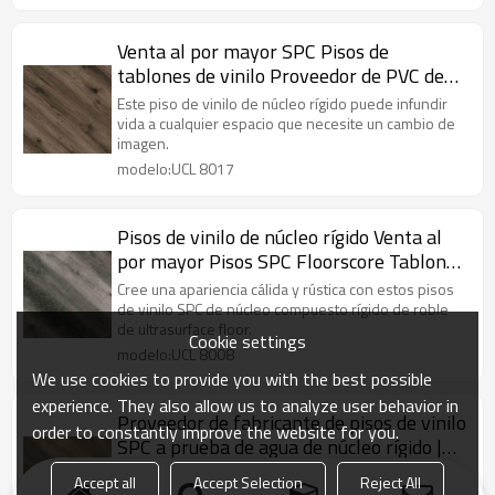
Venta al por mayor SPC Pisos de
tablones de vinilo Proveedor de PVC de
pisos de vinilo de núcleo rígido | Fácil
Este piso de vinilo de núcleo rígido puede infundir
instalación de bricolaje Mantenimiento
vida a cualquier espacio que necesite un cambio de
imagen.
sin esfuerzo Impermeable Ecológico UCL
modelo:UCL 8017
8017
Pisos de vinilo de núcleo rígido Venta al
por mayor Pisos SPC Floorscore Tablones
de vinilo de lujo | Avanzado Ultra Moda
Cree una apariencia cálida y rústica con estos pisos
Durabilidad de grado comercial UCL 8008
de vinilo SPC de núcleo compuesto rígido de roble
de ultrasurface floor.
Cookie settings
modelo:UCL 8008
We use cookies to provide you with the best possible
experience. They also allow us to analyze user behavior in
Proveedor de fabricante de pisos de vinilo
order to constantly improve the website for you.
SPC a prueba de agua de núcleo rígido |
Roble Diseño Easy Clean Super Stability
Cree una apariencia cálida y rústica con estos pisos
Accept all
Accept Selection
Reject All
SPC Click de núcleo rígido de roble de UltraSurface