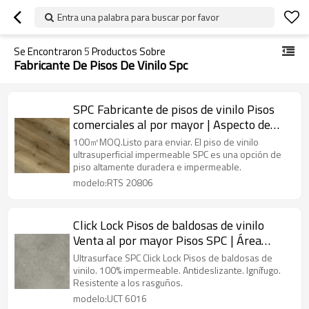
Entra una palabra para buscar por favor
Se Encontraron
5
Productos Sobre
Fabricante De Pisos De Vinilo Spc
SPC Fabricante de pisos de vinilo Pisos
comerciales al por mayor | Aspecto de
madera de roble | Pisos para sótanos
100㎡MOQ.Listo para enviar. El piso de vinilo
Residencial Comercial | IXPE Absorción de
ultrasuperficial impermeable SPC es una opción de
piso altamente duradera e impermeable.
sonido RTS 20806
modelo:RTS 20806
Click Lock Pisos de baldosas de vinilo
Venta al por mayor Pisos SPC | Área
húmeda comercial Instalación rápida de
Ultrasurface SPC Click Lock Pisos de baldosas de
piedra pequeña Limpieza fácil UCT 6016
vinilo. 100% impermeable. Antideslizante. Ignífugo.
Resistente a los rasguños.
modelo:UCT 6016