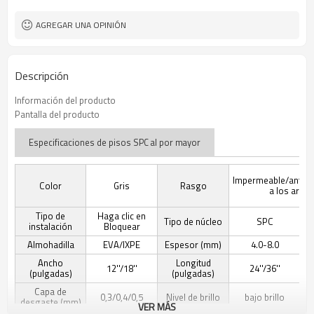
AGREGAR UNA OPINIÓN
Descripción
Información del producto
Pantalla del producto
Especificaciones de pisos SPC al por mayor
Impermeable/antides
Color
Gris
Rasgo
a los arañ
Tipo de
Haga clic en
Tipo de núcleo
SPC
instalación
Bloquear
Almohadilla
EVA/IXPE
Espesor (mm)
4.0-8.0
Ancho
Longitud
12''/18''
24''/36''
(pulgadas)
(pulgadas)
Capa de
0,3/0,4/0,5
Nivel de brillo
bajo brillo
desgaste (mm)
VER MÁS