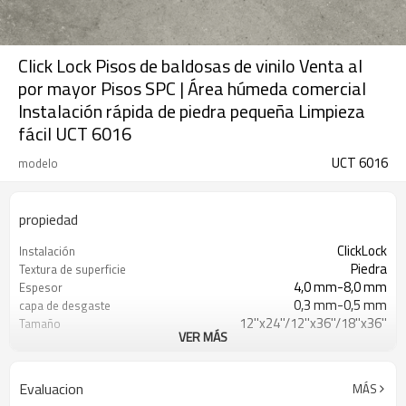
Click Lock Pisos de baldosas de vinilo Venta al
por mayor Pisos SPC | Área húmeda comercial
Instalación rápida de piedra pequeña Limpieza
fácil UCT 6016
UCT 6016
modelo
propiedad
ClickLock
Instalación
Piedra
Textura de superficie
4,0 mm-8,0 mm
Espesor
0,3 mm-0,5 mm
capa de desgaste
12''x24''/12''x36''/18''x36''
Tamaño
VER MÁS
EVA/IXPE
UnderPad
Impermeable/antideslizante/ignífugo/r
Características
a los arañazos
Evaluacion
MÁS
Libre
Formaldehído