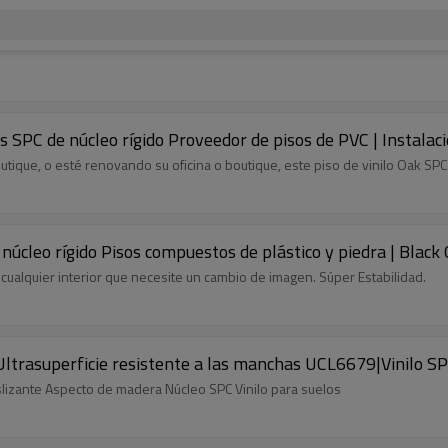
sos SPC de núcleo rígido Proveedor de pisos de PVC | Insta
tique, o esté renovando su oficina o boutique, este piso de vinilo Oak SPC 
 núcleo rígido Pisos compuestos de plástico y piedra | Blac
a cualquier interior que necesite un cambio de imagen. Súper Estabilidad.
Ultrasuperficie resistente a las manchas UCL6679|Vinilo SP
slizante Aspecto de madera Núcleo SPC Vinilo para suelos