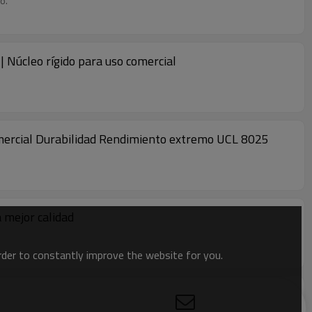
o.
| Núcleo rígido para uso comercial
comercial Durabilidad Rendimiento extremo UCL 8025
a mejor calidad
order to constantly improve the website for you.
marrón | pisos de vinilo de cocina spc