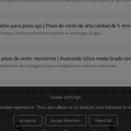
bolladuras es ideal para entornos comerciales y residenciales de alto tráfic
le para pisos spc | Pisos de vinilo de alta calidad de 5 mm 
 húmedas y nunca se hincharán cuando se expongan al agua.
de pisos de vinilo resistente | Avanzado Ultra moda Grado 
r habitación de su hogar! Incluso en habitaciones de tres estaciones.
mm | tablón de clic spc 100 impermeable | vinilo lvt gris de l
Cookie settings
 lo que los hace ideales para cocinas, baños, cuartos de niños y sótanos.
sible experience. They also allow us to analyze user behavior in 
Accept all
Accept Selection
Reject All
mm más vendido | tablón de vinilo spc impermeable de roble 