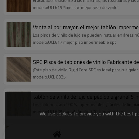
El acabado resistente a las manchas, las rozaduras y las a
modelo:UCL619 5mm spc mejor piso de vinilo
Venta al por mayor, el mejor tablón impermeab
Los pisos de vinilo de lujo se pueden instalar en áreas
modelo:UCL617 mejor piso impermeable spc
SPC Pisos de tablones de vinilo Fabricante 
¡Este piso de vinilo Rigid Core SPC es ideal para cualquie
modelo:UCL 8025
tablón de vinilo de lujo de pedido a granel 5 
Los tablones son 100 % impermeables y fáciles de limpiar,
modelo:UCL605 spc tablón clic 100 impermeable
We use cookies to provide you with the best pos
Proveedor de pisos spc de núcleo rígido de 8 