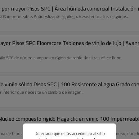
 al por mayor Pisos SPC | Área húmeda comercial Instalació
100% impermeable. Antideslizante. Ignífugo. Resistente a los rasguños.
 mayor Pisos SPC Floorscore Tablones de vinilo de lujo | Av
nilo SPC de núcleo compuesto rígido de roble de ultrasurface floor.
 de vinilo sólido Pisos SPC | 100 Resistente al agua Grado
ier interior que necesite un cambio de imagen.
Núcleo compuesto rígido Haga clic en vinilo 100 Impermeable
tema de bloqueo hacen que el piso spc de núcleo rígido sea hermoso, durader
Detectado que estás accediendo al sitio