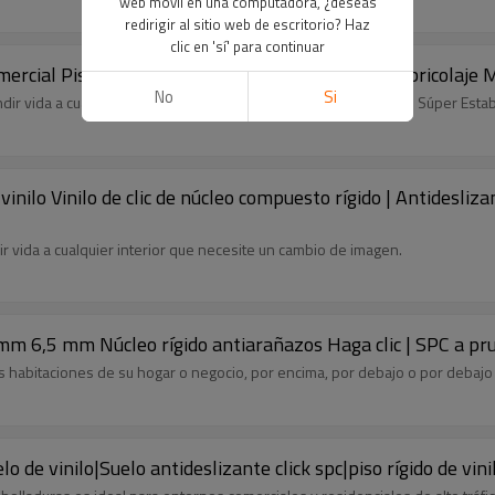
web móvil en una computadora, ¿deseas
redirigir al sitio web de escritorio? Haz
clic en 'sí' para continuar
mercial Pisos de vinilo negro | Fácil instalación de bricola
No
Si
ndir vida a cualquier interior que necesite un cambio de imagen. Súper Estab
inilo Vinilo de clic de núcleo compuesto rígido | Antidesliz
ir vida a cualquier interior que necesite un cambio de imagen.
5 mm 6,5 mm Núcleo rígido antiarañazos Haga clic | SPC a p
 habitaciones de su hogar o negocio, por encima, por debajo o por debajo d
 de vinilo|Suelo antideslizante click spc|piso rígido de vin