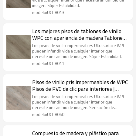
Impermeable Respetuoso con el medio
imagen. Súper Estabilidad.
ambiente Comodidad UCL 8043
modelo:UCL 8043
Los mejores pisos de tablones de vinilo
WPC con apariencia de madera Tablones
de vinilo de lujo en casas de gama alta |
Los pisos de vinilo impermeables Ultrasurface WPC
Resistente a la decoloración Resistente a
pueden infundir vida a cualquier interior que
necesite un cambio de imagen. Súper Estabilidad.
las manchas Reciclable UCL 8041
modelo:UCL 8041
Pisos de vinilo gris impermeables de WPC
Pisos de PVC de clic para interiores |
Núcleo de plástico de madera que
Los pisos de vinilo impermeables Ultrasurface WPC
absorbe el sonido UCL 8060
pueden infundir vida a cualquier interior que
necesite un cambio de imagen. Sensación de
comodidad bajo los pies.
modelo:UCL 8060
Compuesto de madera y plástico para