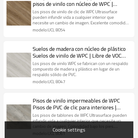
pisos de vinilo con núcleo de WPC |
Fabricante de pisos Pisos de tablones de
Los pisos de vinilo de clic de WPC Ultrasurface
PVC al por mayor | Impermeable para
pueden infundir vida a cualquier interior que
necesite un cambio de imagen. Excelente comodidad
niños
para los pies
modelo:UCL 8054
Suelos de madera con núcleo de plástico
Suelos de vinilo de WPC | Libre de VOC
Reciclable Residencial Comercial 100
Los pisos de vinilo WPC se fabrican con un respaldo
Impermeable
compuesto de madera y plástico en lugar de un
respaldo sólido de PVC.
modelo:UCL 8047
Pisos de vinilo impermeables de WPC
Pisos de PVC de clic para interiores |
Diseño innovador Estilo sensible No
Los pisos de tablones de WPC Ultrasurface pueden
Heavy Metal Easy DIY Install UCL 8061
infundir vida a cualquier interior que necesite un
cambio de imagen. Comodidad bajo los pies.
Cookie settings
Resistente a las manchas.
modelo:UCL 8061