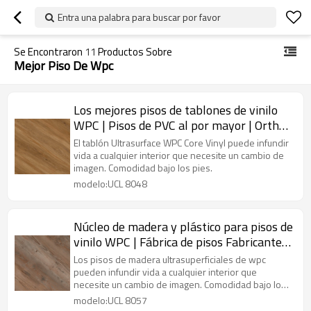
Entra una palabra para buscar por favor
Se Encontraron
11
Productos Sobre
Mejor Piso De Wpc
Los mejores pisos de tablones de vinilo
WPC | Pisos de PVC al por mayor | Ortho
Phthalate Free Non Heavy Metal
El tablón Ultrasurface WPC Core Vinyl puede infundir
Residencial Comercial UCL 8048
vida a cualquier interior que necesite un cambio de
imagen. Comodidad bajo los pies.
modelo:UCL 8048
Núcleo de madera y plástico para pisos de
vinilo WPC | Fábrica de pisos Fabricante
Venta al por mayor Pisos de PVC | UCL
Los pisos de madera ultrasuperficiales de wpc
8057 impermeable para niños de gama
pueden infundir vida a cualquier interior que
necesite un cambio de imagen. Comodidad bajo los
alta
pies. Facil mantenimiento.
modelo:UCL 8057