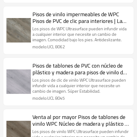
Pisos de vinilo impermeables de WPC
Pisos de PVC de clic para interiores | La
comodidad minimiza el sonido Bajo
Los pisos de WPC Ultrasurface pueden infundir vida
mantenimiento UCL 8062
a cualquier interior que necesite un cambio de
imagen. Comodidad bajo los pies. Antideslizante.
modelo:UCL 8062
Pisos de tablones de PVC con núcleo de
plástico y madera para pisos de vinilo de
WPC | Clásico absorbente de sonido fácil
Los pisos de clic de vinilo WPC Ultrasurface pueden
de limpiar | Oficina Sala de estar Casa
infundir vida a cualquier interior que necesite un
cambio de imagen. Súper Estabilidad.
modelo:UCL 8045
Venta al por mayor Pisos de tablones de
vinilo WPC Núcleo de madera y plástico |
Fabricante de pisos de PVC | Duradero
Los pisos de vinilo WPC Ultrasurface pueden infundir
vida a cualquier interior que necesite un cambio de