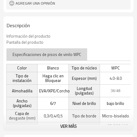
AGREGAR UNA OPINIÓN
Descripción
Información del producto
Pantalla del producto
Especificaciones de pisos de vinilo WPC
Color
Blanco
Tipo de núcleo
WPC
Tipo de
Haga clic en
Espesor (mm)
4.0-8.0
instalación
Bloquear
Longitud
Almohadilla
EVA/IXPE/Corcho
36/48
(pulgadas)
Ancho
6/7
Nivel de brillo
bajo brillo
(pulgadas)
Capa de
0,3/0,4/0,5
Tipo de borde
Micro-biselado
desgaste (mm)
VER MÁS
CE/SGS/IAC-
Detalle de
Grano de
Certificación
Oro/A+/AgBB-
textura
madera
DiBt/Floocore/TUV