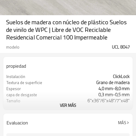
Suelos de madera con núcleo de plástico Suelos
de vinilo de WPC | Libre de VOC Reciclable
Residencial Comercial 100 Impermeable
UCL 8047
modelo
propiedad
ClickLock
Instalación
Grano de madera
Textura de superficie
4,0 mm-8,0 mm
Espesor
0,3 mm-0,5 mm
capa de desgaste
6''x36''/6''x48''/7''x48''
Tamaño
VER MÁS
(Personalizable)
EVA/IXPE/Corcho
UnderPad
Impermeable/antideslizante/ignífugo/r
Características
Evaluacion
MÁS
a los arañazos
Libre
Formaldehído