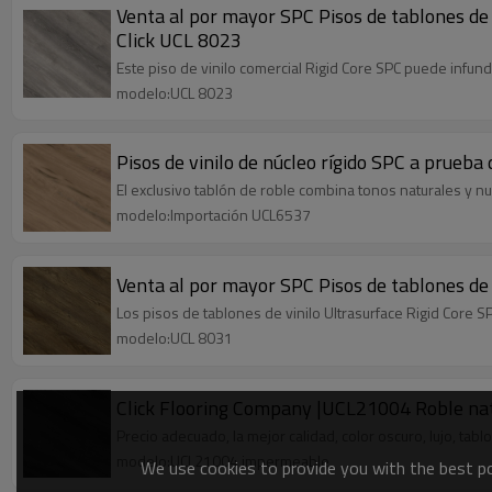
Venta al por mayor SPC Pisos de tablones de v
Click UCL 8023
Este piso de vinilo comercial Rigid Core SPC puede infund
modelo:UCL 8023
Pisos de vinilo de núcleo rígido SPC a prueb
El exclusivo tablón de roble combina tonos naturales y n
modelo:Importación UCL6537
Venta al por mayor SPC Pisos de tablones de
Los pisos de tablones de vinilo Ultrasurface Rigid Core S
modelo:UCL 8031
Click Flooring Company |UCL21004 Roble natur
Precio adecuado, la mejor calidad, color oscuro, lujo, ta
modelo:UCL21004 impermeable
We use cookies to provide you with the best pos