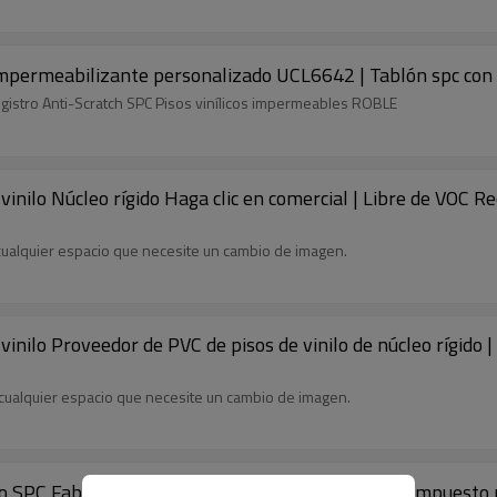
 Impermeabilizante personalizado UCL6642 | Tablón spc con
egistro Anti-Scratch SPC Pisos vinílicos impermeables ROBLE
vinilo Núcleo rígido Haga clic en comercial | Libre de VOC
 cualquier espacio que necesite un cambio de imagen.
inilo Proveedor de PVC de pisos de vinilo de núcleo rígido |
a cualquier espacio que necesite un cambio de imagen.
lo SPC Fabricante de pisos de PVC de clic Núcleo compuesto 