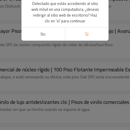
Detectado que estás accediendo al sitio
cos ClickLock SPC con núcleo rígido de roble de Ultrasurface Floor.
web móvil en una computadora, ¿deseas
redirigir al sitio web de escritorio? Haz
clic en 'sí' para continuar
 mayor Pisos SPC Floorscore Tablones de vinilo de lujo | Av
No
Si
nilo SPC de núcleo compuesto rígido de roble de ultrasurface floor.
mercial de núcleo rígido | 100 Piso Flotante Impermeable E
tique, o esté renovando su oficina, este piso Oak SPC sería una excelente 
nilo de lujo antideslizantes clic | Pisos de vinilo comercial
húmedas sin que se hinche cuando se expone al agua.