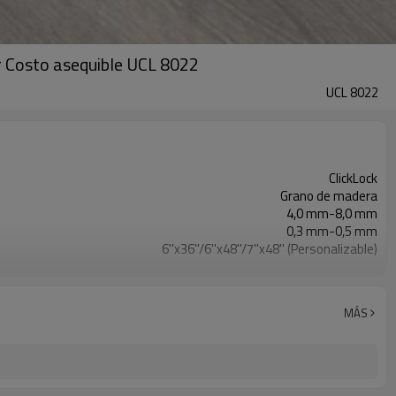
or Costo asequible UCL 8022
UCL 8022
ClickLock
Grano de madera
4,0 mm-8,0 mm
0,3 mm-0,5 mm
6''x36''/6''x48''/7''x48'' (Personalizable)
EVA/IXPE
Impermeable/antideslizante/ignífugo/resistente a los arañazos
Libre
MÁS