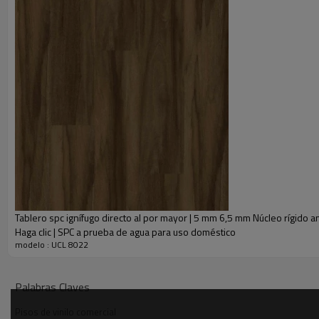
• Refleja el aspecto de la madera dura real en un material de vinilo de lujo
• Ideal para áreas húmedas como cocinas, baños y sótanos.
• El nuevo revestimiento de superficie Scratch Protect es lo último en res
• Rango de temperatura después de la instalación: 0 F a 140 F.
• Producto certificado FloorScore.
• Todos los componentes son 100 % libres de ortoftalatos, vinilo virgen 
• Los mejores pisos comerciales. Proporciona durabilidad, resistencia y 
• El acabado resistente a las manchas, las rozaduras y las abolladuras es
• Revestimiento de suelo fácil de limpiar, perfecto para hogares activos.
• El diseño de clic sin pegamento elimina los molestos líos durante la ins
Tablero spc ignífugo directo al por mayor | 5 mm 6,5 mm Núcleo rígido a
Haga clic | SPC a prueba de agua para uso doméstico
modelo : UCL 8022
Palabras Claves
Pisos de vinilo comercial