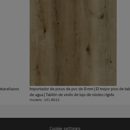
 asequible.
istencia a las rayas y las manchas.
sin metales pesados.
resistencia durante años.
 ideal para entornos comerciales y residenciales de alto tráfico.
talación.
ntiarañazos
Importador de pisos de pvc de 8 mm | El mejor piso de tab
de agua | Tablón de vinilo de lujo de núcleo rígido
modelo : UCL 8022
Cookie settings