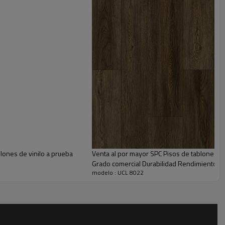
lones de vinilo a prueba
Venta al por mayor SPC Pisos de tablones de 
Grado comercial Durabilidad Rendimiento e
modelo : UCL 8022