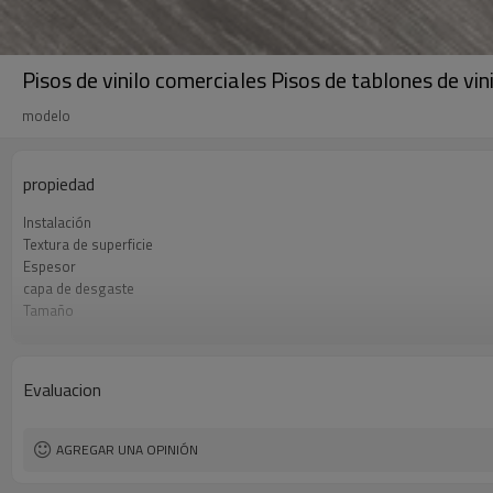
Pisos de vinilo comerciales Pisos de tablones de v
modelo
propiedad
Instalación
Textura de superficie
Espesor
capa de desgaste
Tamaño
UnderPad
Características
Formaldehído
Evaluacion
AGREGAR UNA OPINIÓN