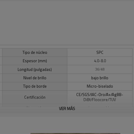
Tipo de núcleo
SPC
Espesor (mm)
4.0-8.0
Longitud (pulgadas)
36/48
Nivel de brillo
bajo brillo
Tipo de borde
Micro-biselado
CE/SGS/IAC-Oro/A+/AgBB-
Certificación
DiBt/Floocore/TUV
Absorción
Impermeable
VER MÁS