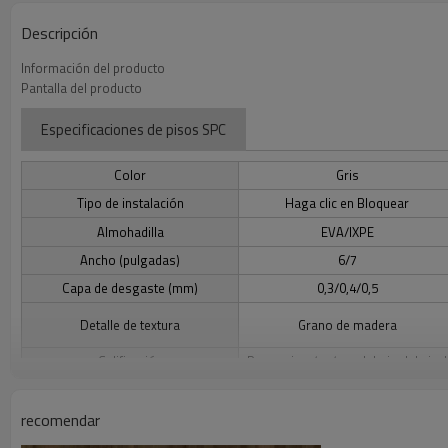
Descripción
Información del producto
Pantalla del producto
Especificaciones de pisos SPC
Color
Gris
Tipo de instalación
Haga clic en Bloquear
Almohadilla
EVA/IXPE
Ancho (pulgadas)
6/7
Capa de desgaste (mm)
0,3/0,4/0,5
Detalle de textura
Grano de madera
Calificación
Por encima/en/por debajo del nivel
Beneficios de los pisos SPC
recomendar