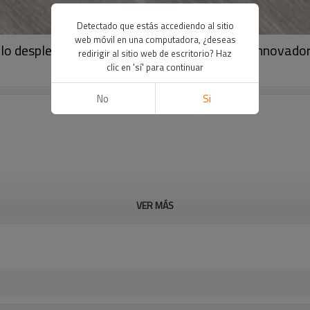
Detectado que estás accediendo al sitio
web móvil en una computadora, ¿deseas
inilo desplegables SPC | Estilo sensato Diseño innovad
redirigir al sitio web de escritorio? Haz
clic en 'sí' para continuar
No
Si
VER MÁS