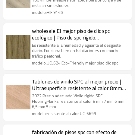
pisos al por mayor Diseño innovador
instalan sin esfuerzo.
Confort HIF 9145
modelo:HIF 9145
wholesale El mejor piso de clic spc
ecológico | Piso de spc rígido
antideslizante de lujo | Piso de clic de
Es resistente a la humedad y aguanta el desgaste
vinilo de diseño popular
diario. Funciona bien en habitaciones con mucho
tráfico peatonal.
modelo:UCL624 Eco-Friendly mejor piso clic spc
Tablones de vinilo SPC al mejor precio |
Ultrasuperficie resistente al calor 8mm
7mm 6mm | SPC aspecto madera
2022 Precio adecuado Vinilo rígido SPC
UCL6699
FlooringPlanks resistente al calor 8 mm 7 mm 6 mm
6,5 mm 5 mm
modelo:resistente al calor UCL6699
fabricación de pisos spc con efecto de