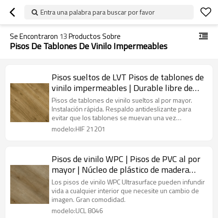
Entra una palabra para buscar por favor
Se Encontraron
13
Productos Sobre
Pisos De Tablones De Vinilo Impermeables
Pisos sueltos de LVT Pisos de tablones de
vinilo impermeables | Durable libre de
COV resistente a la decoloración |
Pisos de tablones de vinilo sueltos al por mayor.
Fabricante de pisos de PVC HIF 21201
Instalación rápida. Respaldo antideslizante para
evitar que los tablones se muevan una vez
colocados.
modelo:HIF 21201
Pisos de vinilo WPC | Pisos de PVC al por
mayor | Núcleo de plástico de madera
para niños resistente al agua resistente a
Los pisos de vinilo WPC Ultrasurface pueden infundir
los arañazos UCL 8046
vida a cualquier interior que necesite un cambio de
imagen. Gran comodidad.
modelo:UCL 8046