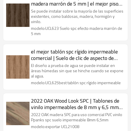
madera marrón de 5 mm | el mejor piso
de núcleo rígido ignífugo | baño de
Se puede instalar sobre la mayoría de las superficies
tablones de vinilo de lujo
existentes, como baldosas, madera, hormigón y
vinilo.
modelo:UCL623 Suelo spc efecto madera marrón de
5 mm
el mejor tablón spc rígido impermeable
comercial | Suelo de clic de aspecto de
madera de lujo de 5 mm | vinilo spc para
El diseño a prueba de agua se puede instalar en
baños
áreas húmedas sin que se hinche cuando se expone
al agua.
modelo:UCL625best tablón spc rígido impermeable
2022 OAK Wood Look SPC | Tablones de
vinilo impermeables de 8 mm y 6,5 mm |
Exportación de pisos de pvc UCL21008
2022 OAK madera SPC para uso comercial PVC vinilo
Ppanks spc suelo impermeable 8mm 6,5mm
modelo:exportar UCL21008