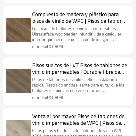
Compuesto de madera y plástico para
pisos de vinilo de WPC | Pisos de tablones
de PVC | Apartamento Oficina Hotel
Los pisos de tablones de vinilo impermeables
Dormitorio Cocina Residencial Comercial
Ultrasurface wpc pueden infundir vida a cualquier
interior que necesite un cambio de imagen.
UCL 8050
Comodidad bajo los pies.
modelo:UCL 8050
Pisos sueltos de LVT Pisos de tablones de
vinilo impermeables | Durable libre de
COV resistente a la decoloración |
Pisos de tablones de vinilo sueltos. Instalación
Fabricante de pisos de PVC UCL 8080
rápida. Respaldo antideslizante para evitar que los
tablones se muevan una vez colocados.
modelo:UCL 8080
Venta al por mayor Pisos de tablones de
vinilo impermeables de WPC | Pisos de
baldosas de vinilo de lujo | Fabricante de
Estos pisos y baldosas de tablones de vinilo WPC
100% impermeables son aptos para bricolaje y se