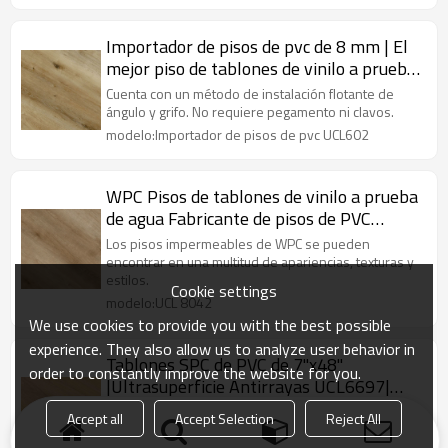
Importador de pisos de pvc de 8 mm | El
mejor piso de tablones de vinilo a prueba
de agua | Tablón de vinilo de lujo de
Cuenta con un método de instalación flotante de
núcleo rígido
ángulo y grifo. No requiere pegamento ni clavos.
modelo:Importador de pisos de pvc UCL602
WPC Pisos de tablones de vinilo a prueba
de agua Fabricante de pisos de PVC
compuesto de plástico y madera | Confort
Los pisos impermeables de WPC se pueden
Duradero Antideslizante UCL 8042
encontrar en una multitud de apariencias, texturas y
estilos.
Cookie settings
modelo:UCL 8042
We use cookies to provide you with the best possible
experience. They also allow us to analyze user behavior in
Tablones SPC de PVC de 7"x48"
order to constantly improve the website for you.
|Ultrasuperficie Antirrayas UCL6697|
Proveedor de tablones de vinilo de lujo
Tablones de suelo SPC de PVC Antiarañazos en el
Accept all
Accept Selection
Reject All
registro Suelo SPC antiarañazos Baldosas de suelo
de vinilo Tablones SPC