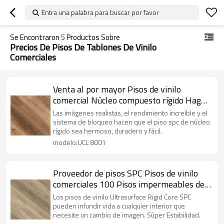
Entra una palabra para buscar por favor
Se Encontraron
5
Productos Sobre
Precios De Pisos De Tablones De Vinilo
Comerciales
Venta al por mayor Pisos de vinilo
comercial Núcleo compuesto rígido Haga
clic en vinilo 100 Impermeable Clásico
Las imágenes realistas, el rendimiento increíble y el
Resistente a la decoloración Resistente a
sistema de bloqueo hacen que el piso spc de núcleo
rígido sea hermoso, duradero y fácil.
las manchas UCL 8001
modelo:UCL 8001
Proveedor de pisos SPC Pisos de vinilo
comerciales 100 Pisos impermeables de
núcleo rígido | Rendimiento extremo
Los pisos de vinilo Ultrasurface Rigid Core SPC
Estilo sensible Diseño innovador UCL
pueden infundir vida a cualquier interior que
necesite un cambio de imagen. Súper Estabilidad.
8030