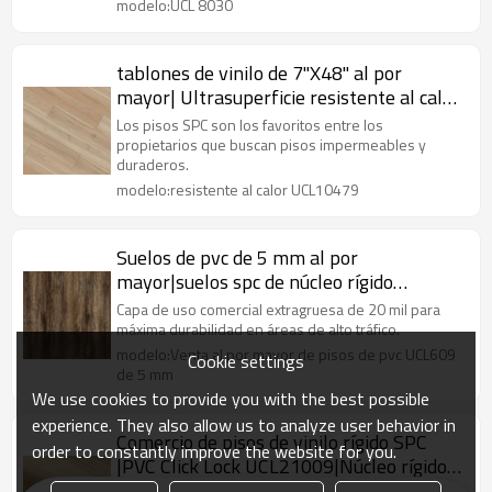
modelo:UCL 8030
tablones de vinilo de 7"X48" al por
mayor| Ultrasuperficie resistente al calor
UCL10479| tablón de vinilo de lujo
Los pisos SPC son los favoritos entre los
propietarios que buscan pisos impermeables y
duraderos.
modelo:resistente al calor UCL10479
Suelos de pvc de 5 mm al por
mayor|suelos spc de núcleo rígido
ignífugo|tablones de vinilo oscuro para
Capa de uso comercial extragruesa de 20 mil para
uso doméstico
máxima durabilidad en áreas de alto tráfico.
modelo:Venta al por mayor de pisos de pvc UCL609
Cookie settings
de 5 mm
We use cookies to provide you with the best possible
experience. They also allow us to analyze user behavior in
Comercio de pisos de vinilo rígido SPC
order to constantly improve the website for you.
|PVC Click Lock UCL21009|Núcleo rígido
resistente al agua de lujo