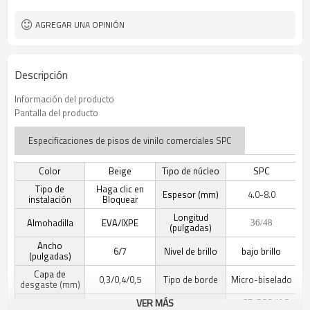
Libre
Formaldehído
AGREGAR UNA OPINIÓN
Descripción
Información del producto
Pantalla del producto
Especificaciones de pisos de vinilo comerciales SPC
Color
Beige
Tipo de núcleo
SPC
Tipo de
Haga clic en
Espesor (mm)
4.0-8.0
instalación
Bloquear
Longitud
Almohadilla
EVA/IXPE
36/48
(pulgadas)
Ancho
6/7
Nivel de brillo
bajo brillo
(pulgadas)
Capa de
0,3/0,4/0,5
Tipo de borde
Micro-biselado
desgaste (mm)
VER MÁS
CE/SGS/IAC-
Detalle de
Grano de