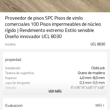
Proveedor de pisos SPC Pisos de vinilo
comerciales 100 Pisos impermeables de núcleo
rígido | Rendimiento extremo Estilo sensible
Diseño innovador UCL 8030
UCL 8030
modelo
propiedad
ClickLock
Instalación
Grano de madera
Textura de superficie
4,0 mm-8,0 mm
Espesor
0,3 mm-0,5 mm
capa de desgaste
6''x36''/6''x48''/7''x48''
Tamaño
VER MÁS
(Personalizable)
EVA/IXPE
UnderPad
Impermeable/antideslizante/ignífugo/r
Características
Evaluacion
MÁS
a los arañazos