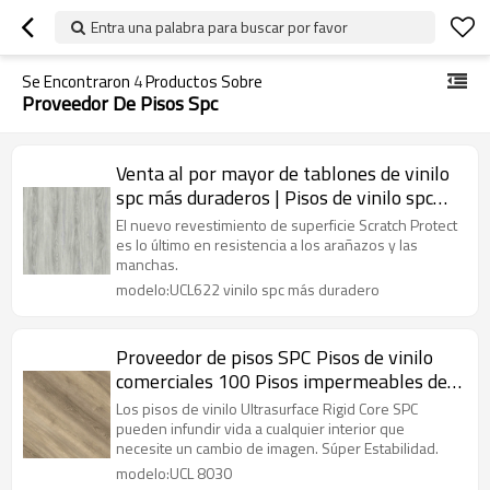
Entra una palabra para buscar por favor
Se Encontraron
4
Productos Sobre
Proveedor De Pisos Spc
Venta al por mayor de tablones de vinilo
spc más duraderos | Pisos de vinilo spc
con apariencia de madera de 5 mm y 6
El nuevo revestimiento de superficie Scratch Protect
mm | Pisos de clic spc en el baño
es lo último en resistencia a los arañazos y las
manchas.
modelo:UCL622 vinilo spc más duradero
Proveedor de pisos SPC Pisos de vinilo
comerciales 100 Pisos impermeables de
núcleo rígido | Rendimiento extremo
Los pisos de vinilo Ultrasurface Rigid Core SPC
Estilo sensible Diseño innovador UCL
pueden infundir vida a cualquier interior que
necesite un cambio de imagen. Súper Estabilidad.
8030
modelo:UCL 8030