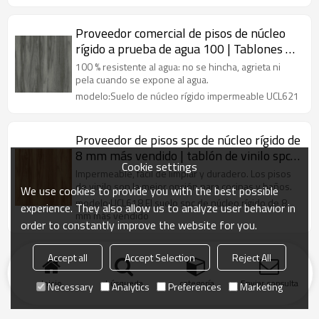
Proveedor comercial de pisos de núcleo
rígido a prueba de agua 100 | Tablones de
vinilo SPC | Piso de vinilo para baño
100 % resistente al agua: no se hincha, agrieta ni
pela cuando se expone al agua.
modelo:Suelo de núcleo rígido impermeable UCL621
Proveedor de pisos spc de núcleo rígido de
8 mm más vendido | tablón de vinilo spc
Cookie settings
impermeable de roble marrón | pisos de
Impermeable, fácil de limpiar y duradero. Los pisos
vinilo de cocina spc
de vinilo son la mejor opción para cocinas y baños.
We use cookies to provide you with the best possible
modelo:UCL618 El suelo spc de núcleo rígido de 8
experience. They also allow us to analyze user behavior in
mm más vendido
order to constantly improve the website for you.
Accept all
Accept Selection
Reject All
Inicio
búsqueda
categoría
Enviar consulta
Necessary
Analytics
Preferences
Marketing