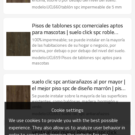
modelo:UCL660 tablón spc impermeable de 5 mm
Pisos de tablones spc comerciales aptos
para mascotas | suelo click spc roble
marrón| piso spc de nuevo diseño para
100% impermeable; se puede instalar en la mayoría
uso de dormitorio
de las habitaciones de su hogar o negocio, por
encima, por debajo o por debajo del nivel del suelo.
modelo:UCL659 Pisos de tablones spc aptos para
mascotas
suelo clic spc antiarañazos al por mayor |
el mejor piso spc de diseño marrón | piso
spc de superficie de madera para uso
Se puede instalar sobre la mayoría de las superficies
doméstico
existentes, como baldosas, madera, hormigón y
vinilo.
Cookie settings
modelo:UCL662 suelo clic spc antiarañazos
We use cookies to provide you with the best possible
experience. They also allow us to analyze user behavior in
venta al por mayor Resilient spc click
order to constantly improve the website for you.