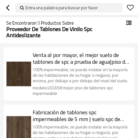
Entra una palabra para buscar por favor
Se Encontraron
5
Productos Sobre
Proveedor De Tablones De Vinilo Spc
Antideslizante
Venta al por mayor, el mejor suelo de
tablones de spc a prueba de agua|piso de
spc de clic con efecto de madera| piso spc
100% impermeable; se puede instalar en la mayoría
de núcleo rígido para uso en dormitorios
de las habitaciones de su hogar o negocio, por
encima, por debajo o por debajo del nivel del suelo.
modelo:UCL658 mejor piso de tablones spc
impermeable
Fabricación de tablones spc
impermeables de 5 mm | suelo spc de
diseño popular | piso spc de lujo para uso
100% impermeable; se puede instalar en la mayoría
de dormitorio
de las habitaciones de su hogar o negocio, por
encima, sobre o por debajo del nivel del suelo.