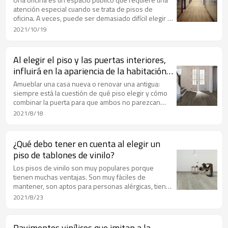
atención especial cuando se trata de pisos de
oficina. A veces, puede ser demasiado difícil elegir el
mejor suelo para una oficina comercial, ya que
2021/10/19
requiere que se tengan en cuenta factores como la
estética y la funcionalidad.
Al elegir el piso y las puertas interiores,
influirá en la apariencia de la habitación.
Combina todo a la perfección
Amueblar una casa nueva o renovar una antigua:
siempre está la cuestión de qué piso elegir y cómo
combinar la puerta para que ambos no parezcan
puños a la vista. Intente seguir nuestros consejos y
2021/8/18
amueblar el interior de sus sueños.
¿Qué debo tener en cuenta al elegir un
piso de tablones de vinilo?
Los pisos de vinilo son muy populares porque
tienen muchas ventajas. Son muy fáciles de
mantener, son aptos para personas alérgicas, tienen
un aspecto perfecto, pueden repararse fácilmente si
2021/8/23
es necesario, son muy resistentes al desgaste, son
dimensionalmente estables y son aptos para
calefacción por suelo radiante.
Pavimentos vinílicos que imitan a la