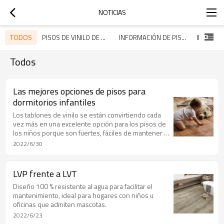
NOTICIAS
TODOS
PISOS DE VINILO DE ULTRASUPERFICIE
INFORMACIÓN DE PISOS DE VINILO
Todos
Las mejores opciones de pisos para
dormitorios infantiles
Los tablones de vinilo se están convirtiendo cada
vez más en una excelente opción para los pisos de
los niños porque son fuertes, fáciles de mantener y
son un producto apto para personas alérgicas. Son
2022/6/30
seguros para los niños.
LVP frente a LVT
Diseño 100 % resistente al agua para facilitar el
mantenimiento, ideal para hogares con niños u
oficinas que admiten mascotas.
2022/6/23