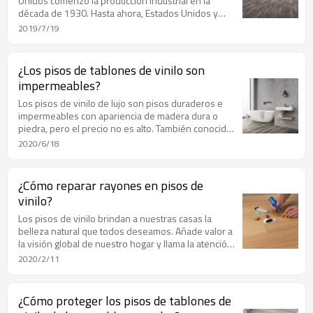
Unidos comenzó la producción industrial en la
década de 1930. Hasta ahora, Estados Unidos y
Europa siguen siendo los mayores mercados
2019/7/19
consumidores de suelos de PVC del mundo.
¿Los pisos de tablones de vinilo son
impermeables?
Los pisos de vinilo de lujo son pisos duraderos e
impermeables con apariencia de madera dura o
piedra, pero el precio no es alto. También conocido
como LVT/LVP, el vinilo de lujo se compone de varias
2020/6/18
capas que contribuyen al diseño, la durabilidad y la
facilidad de mantenimiento de esta excelente opción
para pisos.
¿Cómo reparar rayones en pisos de
vinilo?
Los pisos de vinilo brindan a nuestras casas la
belleza natural que todos deseamos. Añade valor a
la visión global de nuestro hogar y llama la atención.
Aunque se sabe que los pisos de vinilo son
2020/2/11
duraderos, pueden dañarse.
¿Cómo proteger los pisos de tablones de