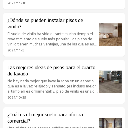
vinilo comerciales y residenciales.
2021/11/18
¿Dónde se pueden instalar pisos de
vinilo?
El suelo de vinilo ha sido durante mucho tiempo el
revestimiento de suelo más popular. Los pisos de
vinilo tienen muchas ventajas, una de las cuales es
que pueden usarse ampliamente en muchos
2021/11/5
espacios diferentes.
Las mejores ideas de pisos para el cuarto
de lavado
No hay nada mejor que lavar la ropa en un espacio
que es a la vez relajado y sensato, ¡es incluso mejor
si también es ornamental! El piso de vinilo es una de
las mejores opciones para el piso de la sala de
2021/10/29
lavandería y es más resistente al agua que cualquier
otra opción en esta lista.
¿Cuál es el mejor suelo para oficina
comercial?
Una oficina es un espacio público que requiere una