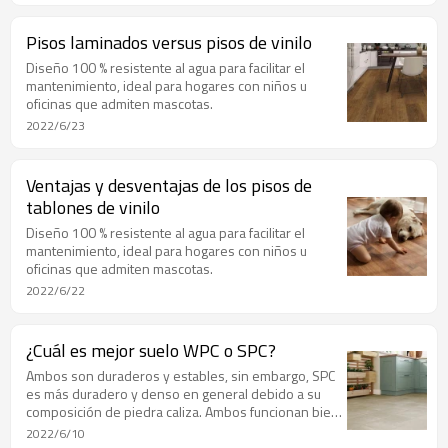
Pisos laminados versus pisos de vinilo
Diseño 100 % resistente al agua para facilitar el
mantenimiento, ideal para hogares con niños u
oficinas que admiten mascotas.
2022/6/23
Ventajas y desventajas de los pisos de
tablones de vinilo
Diseño 100 % resistente al agua para facilitar el
mantenimiento, ideal para hogares con niños u
oficinas que admiten mascotas.
2022/6/22
¿Cuál es mejor suelo WPC o SPC?
Ambos son duraderos y estables, sin embargo, SPC
es más duradero y denso en general debido a su
composición de piedra caliza. Ambos funcionan bien
en espacios interiores comerciales. WPC es más
2022/6/10
silencioso bajo los pies, mientras que SPC ofrece