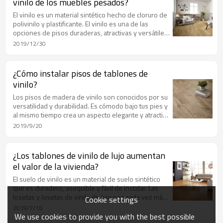
vinilo de los muebles pesados?
El vinilo es un material sintético hecho de cloruro de
polivinilo y plastificante. El vinilo es una de las
opciones de pisos duraderas, atractivas y versátiles
disponibles en el mercado hoy en día. Tiene una
2019/12/30
variedad de colores, texturas, patrones y
estándares, practicidad y flexibilidad se puede
instalar en cualquier área de su hogar.
¿Cómo instalar pisos de tablones de
vinilo?
Los pisos de madera de vinilo son conocidos por su
versatilidad y durabilidad. Es cómodo bajo tus pies y
al mismo tiempo crea un aspecto elegante y atractivo
para tu habitación. Además de la resistencia a la
2019/9/20
humedad, el vinilo también tiene características
antiincrustantes y de reducción de ruido, lo que lo
convierte en el piso preferido para familias con
¿Los tablones de vinilo de lujo aumentan
niños y mascotas.
el valor de la vivienda?
El suelo de vinilo es un material de suelo sintético
que es duradero, asequible y fácil de instalar. Las
losetas y losetas de vinilo de lujo son cada vez más
Cookie settings
populares debido a su versatilidad, capacidad para
2019/7/16
soportar ambientes húmedos y apariencia realista
We use cookies to provide you with the best possible