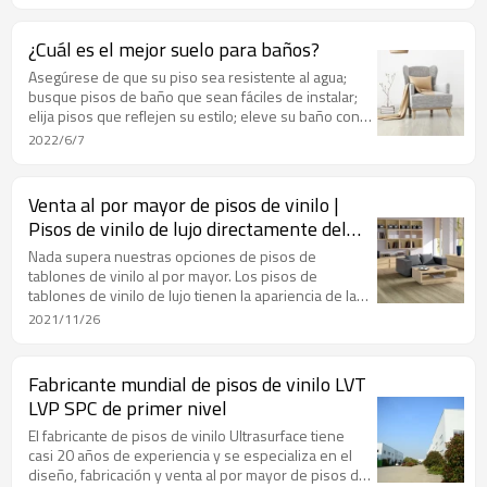
una mejor resistencia contra rayones o abolladuras.
¿Cuál es el mejor suelo para baños?
Asegúrese de que su piso sea resistente al agua;
busque pisos de baño que sean fáciles de instalar;
elija pisos que reflejen su estilo; eleve su baño con
hermosos pisos nuevos.
2022/6/7
Venta al por mayor de pisos de vinilo |
Pisos de vinilo de lujo directamente del
fabricante
Nada supera nuestras opciones de pisos de
tablones de vinilo al por mayor. Los pisos de
tablones de vinilo de lujo tienen la apariencia de la
madera real y son completamente impermeables.
2021/11/26
También son resistentes a resbalones, manchas y
rayones.
Fabricante mundial de pisos de vinilo LVT
LVP SPC de primer nivel
El fabricante de pisos de vinilo Ultrasurface tiene
casi 20 años de experiencia y se especializa en el
diseño, fabricación y venta al por mayor de pisos de