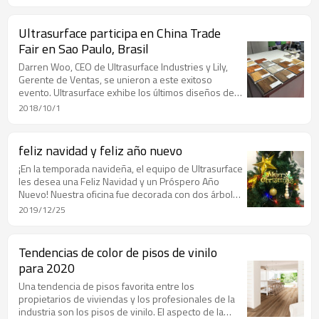
construyó con urgencia un hospital dedicado al
tratamiento de nuevas neumonías.
Ultrasurface participa en China Trade
Fair en Sao Paulo, Brasil
Darren Woo, CEO de Ultrasurface Industries y Lily,
Gerente de Ventas, se unieron a este exitoso
evento. Ultrasurface exhibe los últimos diseños de
pisos de vinilo de calidad, presentando las mejores
2018/10/1
soluciones para pisos comerciales y residenciales
en el Centro de Convenciones y Exposiciones de
Sao Paulo.
feliz navidad y feliz año nuevo
¡En la temporada navideña, el equipo de Ultrasurface
les desea una Feliz Navidad y un Próspero Año
Nuevo! Nuestra oficina fue decorada con dos árboles
de Navidad, y nuestros empleados se pusieron
2019/12/25
gorros navideños y transmitieron deseos
navideños a nuestros clientes.
Tendencias de color de pisos de vinilo
para 2020
Una tendencia de pisos favorita entre los
propietarios de viviendas y los profesionales de la
industria son los pisos de vinilo. El aspecto de la