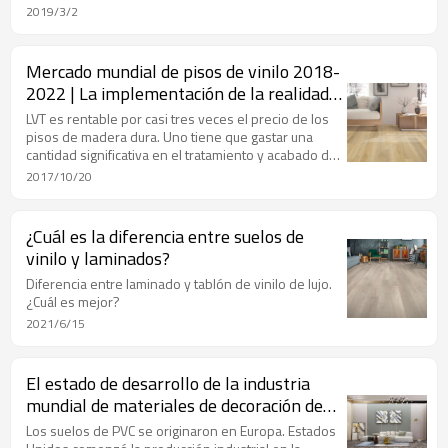
madera dura siempre está de moda, por lo que no
2019/3/2
es de extrañar que las losetas de vinilo de lujo (LVT)
continúen con su popular trayectoria.
Mercado mundial de pisos de vinilo 2018-
2022 | La implementación de la realidad
aumentada impulsa el crecimiento
LVT es rentable por casi tres veces el precio de los
pisos de madera dura. Uno tiene que gastar una
cantidad significativa en el tratamiento y acabado de
la madera dura para mantenerla correctamente.
2017/10/20
¿Cuál es la diferencia entre suelos de
vinilo y laminados?
Diferencia entre laminado y tablón de vinilo de lujo.
¿Cuál es mejor?
2021/6/15
El estado de desarrollo de la industria
mundial de materiales de decoración de
pisos.
Los suelos de PVC se originaron en Europa. Estados