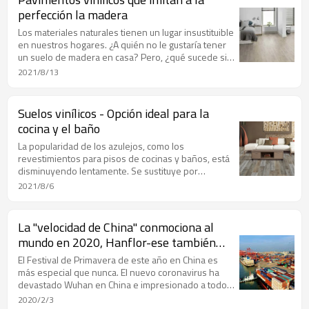
perfección la madera
Los materiales naturales tienen un lugar insustituible
en nuestros hogares. ¿A quién no le gustaría tener
un suelo de madera en casa? Pero, ¿qué sucede si
no tiene la oportunidad de invertir en madera, no
2021/8/13
quiere prestar atención regular al piso o necesita
tener un piso con diferentes propiedades? Hay
suelos vinílicos solo para ti, que imitan fielmente los
Suelos vinílicos - Opción ideal para la
clásicos suelos de madera.
cocina y el baño
La popularidad de los azulejos, como los
revestimientos para pisos de cocinas y baños, está
disminuyendo lentamente. Se sustituye por
prácticos suelos vinílicos. ¿Por qué son apropiados,
2021/8/6
qué esperar de ellos y qué elegir? Te asesoraremos.
La "velocidad de China" conmociona al
mundo en 2020, Hanflor-ese también
llevará adelante el "espíritu chino"
El Festival de Primavera de este año en China es
más especial que nunca. El nuevo coronavirus ha
devastado Wuhan en China e impresionado a todo
el país. Para combatir la epidemia, el gobierno chino
2020/2/3