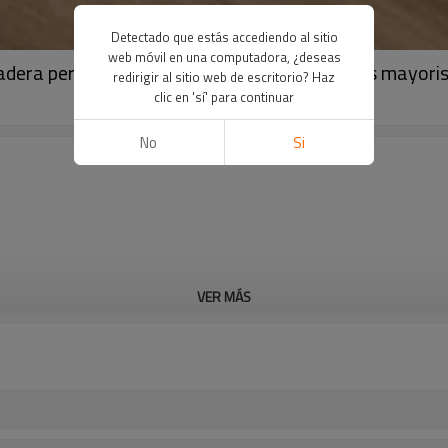
Detectado que estás accediendo al sitio
web móvil en una computadora, ¿deseas
madera personalizado UCL22624 | proveedores mayorist
redirigir al sitio web de escritorio? Haz
clic en 'sí' para continuar
No
Si
VER MÁS