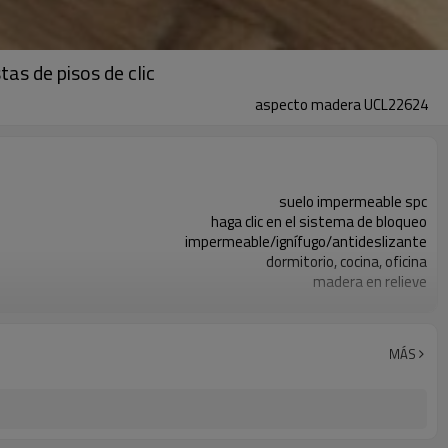
as de pisos de clic
aspecto madera UCL22624
suelo impermeable spc
haga clic en el sistema de bloqueo
impermeable/ignífugo/antideslizante
dormitorio, cocina, oficina
madera en relieve
textura de madera
7"x48"
4 mm/5 mm
MÁS
0,3 mm/0,5 mm
CE/ISO9001/Puntuación de piso