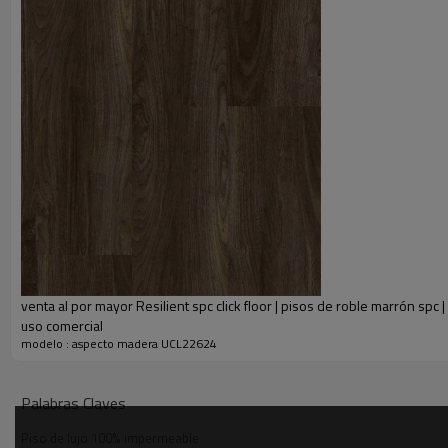
venta al por mayor Resilient spc click floor | pisos de roble marrón spc |
uso comercial
modelo : aspecto madera UCL22624
Descripción
●los exclusivos tablones de roble presentan una mezcla de tonos natura
Palabras Claves
●certificación Floorscore®: es el suelo que mejor elige.
Piso de lujo 100% impermeable