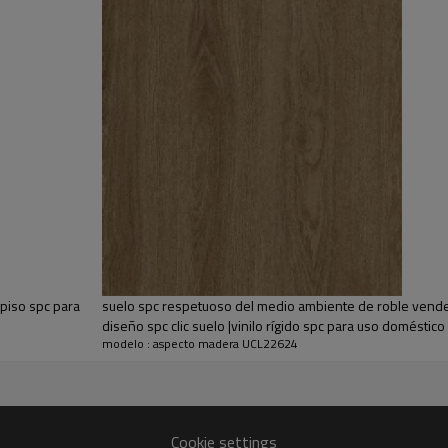
 piso spc para
suelo spc respetuoso del medio ambiente de roble vended
diseño spc clic suelo |vinilo rígido spc para uso doméstico
modelo : aspecto madera UCL22624
les con nudos exquisitos, fuerte movimiento de la veta y bordes biselados pr
Cookie settings