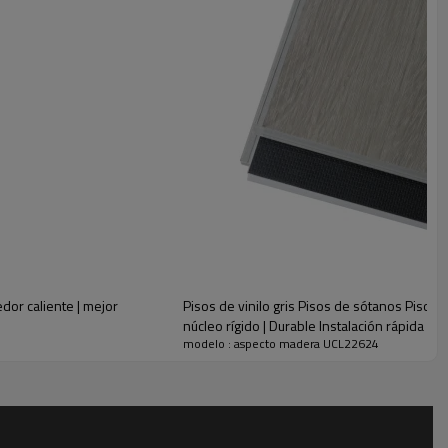
or caliente | mejor
Pisos de vinilo gris Pisos de sótanos Pisos 
núcleo rígido | Durable Instalación rápida 
modelo : aspecto madera UCL22624
ensados para una apariencia y sensación más naturales