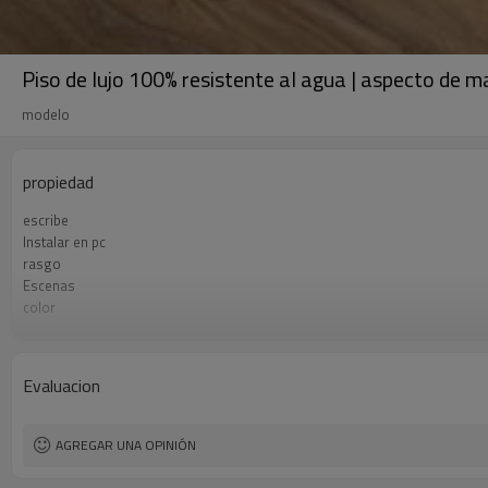
Piso de lujo 100% resistente al agua | aspecto de 
modelo
propiedad
escribe
Instalar en pc
rasgo
Escenas
color
superficie
Talla
espesor
Evaluacion
desgaste
certificados
AGREGAR UNA OPINIÓN