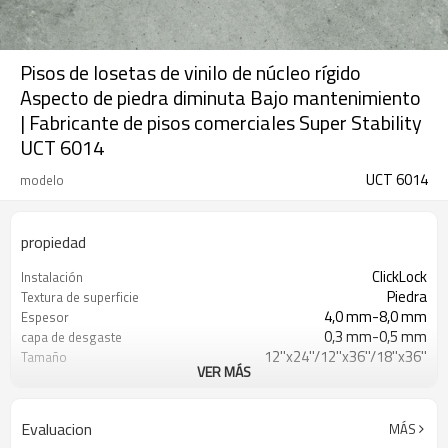
Pisos de losetas de vinilo de núcleo rígido
Aspecto de piedra diminuta Bajo mantenimiento
| Fabricante de pisos comerciales Super Stability
UCT 6014
UCT 6014
modelo
propiedad
ClickLock
Instalación
Piedra
Textura de superficie
4,0 mm-8,0 mm
Espesor
0,3 mm-0,5 mm
capa de desgaste
12''x24''/12''x36''/18''x36''
Tamaño
VER MÁS
EVA/IXPE
UnderPad
Impermeable/antideslizante/ignífugo/r
Características
a los arañazos
Evaluacion
MÁS
Libre
Formaldehído