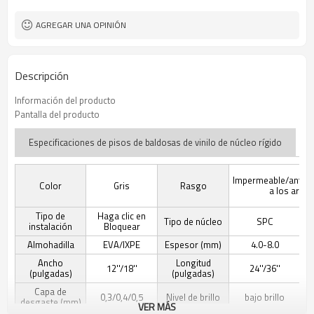
AGREGAR UNA OPINIÓN
Descripción
Información del producto
Pantalla del producto
Especificaciones de pisos de baldosas de vinilo de núcleo rígido
Impermeable/antides
Color
Gris
Rasgo
a los arañ
Tipo de
Haga clic en
Tipo de núcleo
SPC
instalación
Bloquear
Almohadilla
EVA/IXPE
Espesor (mm)
4.0-8.0
Ancho
Longitud
12''/18''
24''/36''
(pulgadas)
(pulgadas)
Capa de
0,3/0,4/0,5
Nivel de brillo
bajo brillo
desgaste (mm)
VER MÁS