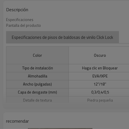
Descripción
Especificaciones
Pantalla del producto
Especificaciones de pisos de baldosas de vinilo Click Lock
Color
Oscuro
Tipo de instalación
Haga clic en Bloquear
Almohadilla
EVA/IXPE
Ancho (pulgadas)
12''/18''
Capa de desgaste (mm)
0,3/0,4/0,5
Detalle de textura
Piedra pequeña
Calificación
Por encima/en/por debajo del nivel
recomendar
Beneficios de los pisos de baldosas de vinilo Click Lock