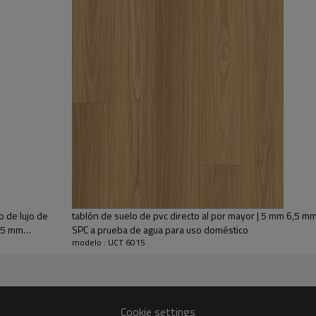
ional
 madera, con poco o ningún tiempo de preparación o aclimatación del subsuelo.
.
iltración y la suciedad o la erosión causada por sustancias químicas.
eador, una aspiradora o un limpiador con pH neutro.
cinas, baños, cuartos de niños y sótanos. Durabilidad comprobada en los hog
l.
o de lujo de
tablón de suelo de pvc directo al por mayor | 5 mm 6,5 m
1,5 mm
SPC a prueba de agua para uso doméstico
modelo : UCT 6015
Cookie settings