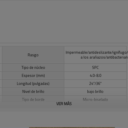
Impermeable/antideslizante/ignífugo/
Rasgo
a los arañazos/antibacteria
Tipo de núcleo
SPC
Espesor (mm)
4.0-8.0
Longitud (pulgadas)
24''/36''
Nivel de brillo
bajo brillo
Tipo de borde
Micro-biselado
VER MÁS
CE/SGS/IAC-Oro/A+/AgBB-
Certificación
DiBt/Floocore/TUV