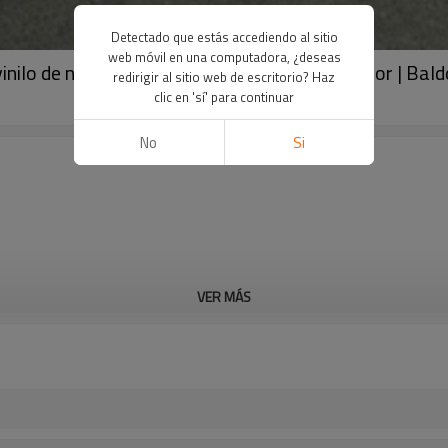
Detectado que estás accediendo al sitio
web móvil en una computadora, ¿deseas
vinilo de núcleo rígido Pisos de PVC al por mayor | Ba
redirigir al sitio web de escritorio? Haz
clic en 'sí' para continuar
No
Si
VER MÁS