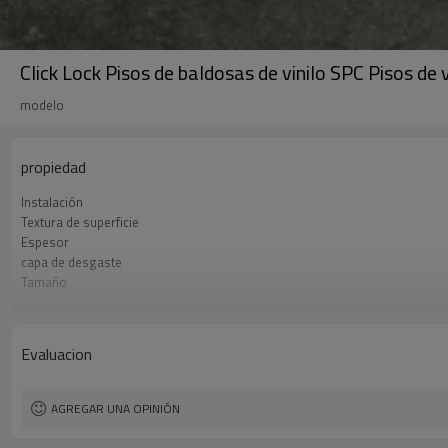
Click Lock Pisos de baldosas de vinilo SPC Pisos de 
modelo
propiedad
Instalación
Textura de superficie
Espesor
capa de desgaste
Tamaño
UnderPad
Características
Formaldehído
Evaluacion
AGREGAR UNA OPINIÓN