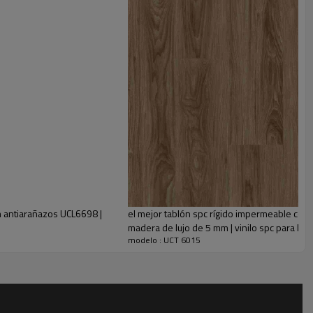
ares más ocupados
m antiarañazos UCL6698 |
el mejor tablón spc rígido impermeable comer
madera de lujo de 5 mm | vinilo spc para ba
modelo : UCT 6015