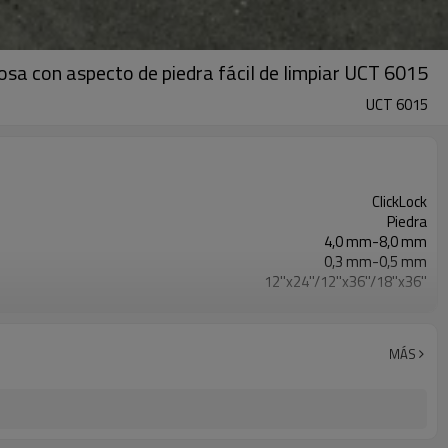
ldosa con aspecto de piedra fácil de limpiar UCT 6015
UCT 6015
ClickLock
Piedra
4,0 mm-8,0 mm
0,3 mm-0,5 mm
12''x24''/12''x36''/18''x36''
EVA/IXPE
Impermeable/antideslizante/ignífugo/resistente a los arañazos
Libre
MÁS