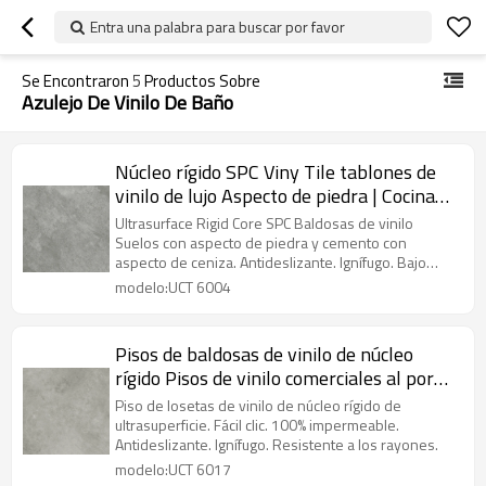
Entra una palabra para buscar por favor
Se Encontraron
5
Productos Sobre
Azulejo De Vinilo De Baño
Núcleo rígido SPC Viny Tile tablones de
vinilo de lujo Aspecto de piedra | Cocina
de sótano de bajo mantenimiento con
Ultrasurface Rigid Core SPC Baldosas de vinilo
aspecto de ceniza de cemento UCT 6004
Suelos con aspecto de piedra y cemento con
aspecto de ceniza. Antideslizante. Ignífugo. Bajo
mantenimiento. Duradero.
modelo:UCT 6004
Pisos de baldosas de vinilo de núcleo
rígido Pisos de vinilo comerciales al por
mayor | Tiny Stone Look Bajo
Piso de losetas de vinilo de núcleo rígido de
mantenimiento 100 impermeable UCT
ultrasuperficie. Fácil clic. 100% impermeable.
Antideslizante. Ignífugo. Resistente a los rayones.
6017
modelo:UCT 6017