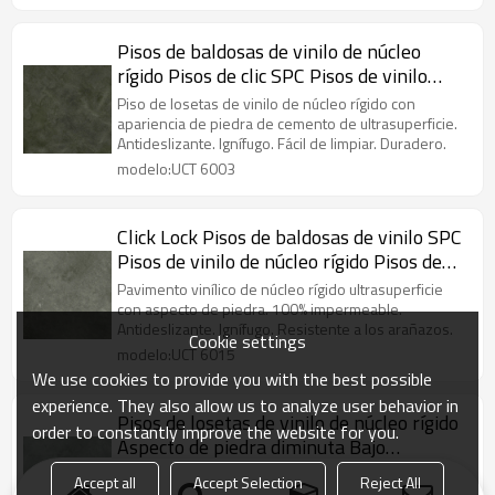
Pisos de baldosas de vinilo de núcleo
rígido Pisos de clic SPC Pisos de vinilo
negro Súper estabilidad Cemento Ash
Piso de losetas de vinilo de núcleo rígido con
Look Durable UCT 6003
apariencia de piedra de cemento de ultrasuperficie.
Antideslizante. Ignífugo. Fácil de limpiar. Duradero.
modelo:UCT 6003
Click Lock Pisos de baldosas de vinilo SPC
Pisos de vinilo de núcleo rígido Pisos de
PVC al por mayor | Baldosa con aspecto
Pavimento vinílico de núcleo rígido ultrasuperficie
de piedra fácil de limpiar UCT 6015
con aspecto de piedra. 100% impermeable.
Antideslizante. Ignífugo. Resistente a los arañazos.
Cookie settings
modelo:UCT 6015
We use cookies to provide you with the best possible
experience. They also allow us to analyze user behavior in
Pisos de losetas de vinilo de núcleo rígido
order to constantly improve the website for you.
Aspecto de piedra diminuta Bajo
mantenimiento | Fabricante de pisos
Pisos de losetas de vinilo de núcleo rígido
Accept all
Accept Selection
Reject All
Ultrasurface SPC. 100% impermeable. Antideslizante.