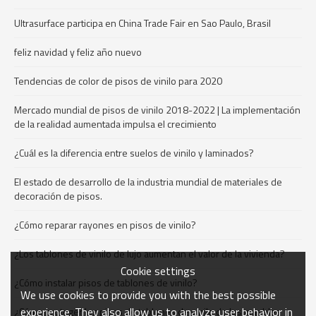
Ultrasurface participa en China Trade Fair en Sao Paulo, Brasil
feliz navidad y feliz año nuevo
Tendencias de color de pisos de vinilo para 2020
Mercado mundial de pisos de vinilo 2018-2022 | La implementación
de la realidad aumentada impulsa el crecimiento
¿Cuál es la diferencia entre suelos de vinilo y laminados?
El estado de desarrollo de la industria mundial de materiales de
decoración de pisos.
¿Cómo reparar rayones en pisos de vinilo?
¿Los tablones de vinilo de lujo aumentan el valor de la vivienda?
Cookie settings
¿Cómo instalar pisos de tablones de vinilo?
We use cookies to provide you with the best possible
experience. They also allow us to analyze user behavior in
¿Cómo proteger los pisos de tablones de vinilo de los muebles